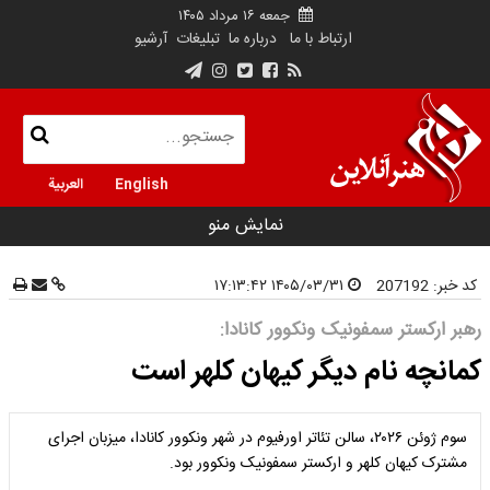
جمعه ۱۶ مرداد ۱۴۰۵
ارتباط با ما
درباره ما
تبلیغات
آرشیو
English
العربية
نمایش منو
کد خبر:
207192
۱۴۰۵/۰۳/۳۱ ۱۷:۱۳:۴۲
رهبر ارکستر سمفونیک ونکوور کانادا:
کمانچه نام دیگر کیهان کلهر است
سوم ژوئن ۲۰۲۶، سالن تئاتر اورفیوم در شهر ونکوور کانادا، میزبان اجرای
مشترک کیهان کلهر و ارکستر سمفونیک ونکوور بود.