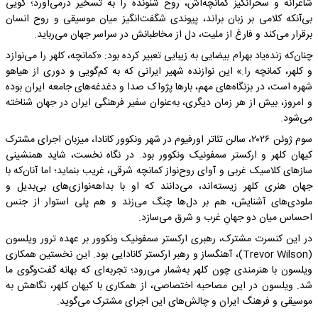
شاعرانه و سحرانگیز کمانچه‌اش، روح شنونده را به تسخیر درمی‌آورد؛ گویی
بی‌آنکه کلامی بر زبان براند، پیوندی شگفت‌انگیز میان موسیقی و روح انسان
برقرار می‌کند و فارغ از ملیت، دل از مخاطبانش در سراسر جهان می‌رباید.
چنان‌که زنده‌یاد بهرام بیضایی به زیبایی تعبیر کرده بود: «کمانچه، کلهر را می‌نوازد
و کلهر، کمانچه را.» این نوازنده شهیر ایرانی که به کم‌گویی و دوری از هیاهو
شهره است، در بزنگاه‌های مهم، بارها پژواک صدا و دغدغه‌های جامعه ایران بوده
و امروز، بیش از هر زمان دیگری، به‌عنوان سفیر فرهنگی ایران در جهان شناخته
می‌شود.
سوم ژوئن ۲۰۲۶، سالن تئاتر اورفیوم در شهر ونکوور کانادا، میزبان اجرای مشترک
کیهان کلهر و ارکستر سمفونیک ونکوور بود. در نگاه نخست، شاید همنشینی
سازهای کلاسیک غربی و آوای روح‌نواز کمانچه شرقی، غریب بنماید؛ اما آنان‌که با
جهان هنری کلهر زیسته‌اند، می‌دانند که او با بداهه‌نوازی‌های بی‌بدیل و
ملودی‌های آشنایش، هم بر دل‌ها چنگ می‌زند و هم پلی استوار از جنس
احساس میان دو جهانِ غرب و شرق می‌سازد.
در این کنسرت مشترک، رهبری ارکستر سمفونیک ونکوور بر عهده ترور ویلسون
(Trevor Wilson)، آهنگساز و رهبر ارکستر کانادایی بود. این نخستین همکاری
ویلسون با هنرمندی چون کلهر به‌شمار می‌رود؛ تجربه‌ای که بهانه‌ گفت‌وگوی ما
شد. ویلسون در این مصاحبه‌ اختصاصی، از همکاری با کیهان کلهر، نگاهش به
موسیقی و فرهنگ ایران و چالش‌های این اجرای مشترک می‌گوید.