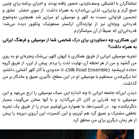
تماشاگران با اشتیاقی وصف‌ناپذیر، حضور یافته بودند و اجرای برنامه برای چنین
جمع گرم و پذیرایی، لذتی بی‌اندازه به همراه داشت. از سوی حضار، عشق و
تحسین فراوانی نسبت به کلهر و موسیقی او سرازیر شد همچنین به‌وضوح
قدردانی ویژه‌ای نیز از نوازندگان ارکستر سمفونیک ونکوور دیده می‌شد؛
قدردانی‌ای که عمیقاً از آن سپاسگزارم.
این همکاری، چه دستاوردی برای درک شخصی شما از موسیقی و فرهنگ ایرانی
به همراه داشت؟
تجربه موسیقی ایرانی از طریق همکاری با کیهان کلهر، بی‌شک پنجره‌ای نو به روی
من گشود و من از هر لحظه آن، نهایت لذت را بردم. پیش از این، از طریق گروه
«جاده ابریشم» (Silk Road Ensemble)، تا حدودی با آثار کلهر آشنایی داشتم،
اما درگیرشدنِ مستقیم با موسیقی او در این سطح، تأثیری عمیق و ماندگار بر من
گذاشت.
دیدن این‌که جامعه ایرانی تا چه اندازه این سبک موسیقی را ارج می‌نهد و این
موسیقی با چه قدرتی بر آنان اثر می‌گذارد و با آنها سخن می‌گوید، بسیار
دلگرم‌کننده بود. در کنسرت‌ها، ما همواره می‌کوشیم مردم را از طریق یک تجربه
عاطفی مشترک و عمیق گرد هم آوریم، و این کنسرت، این آرزوی دیرینه را بیش
از هر زمان دیگری برای من محقق کرد.