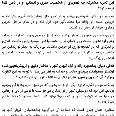
این تجربه‌ مشترک، چه تصویری از شخصیت هنری و انسانیِ او در ذهن شما
ترسیم کرد؟
به باور من، کلهر هنرمندی پرشور و در عین حال به‌طرز چشمگیری متواضع و
فروتن است. او واقعا مرا تحت‌تأثیر خود قرار داد و در تمام مراحل تمرین
رفتاری سرشار از احترام داشت.
کیهان، همزمان تصویری بسیار روشن و دقیق از آنچه می‌خواست، ارائه می‌داد؛
یعنی ایده‌هایی مشخص و جذاب برای نحوه نواختن موسیقی‌اش داشت. انرژی
و تمرکزی که در کمانچه‌نوازی او جریان داشت، بی‌درنگ به دیگر نوازندگان نیز
منتقل می‌شد و کار کردن و نواختن در کنار او، بی‌تردید برای همه ما امتیاز و
افتخاری بزرگ بود.
تلاقی دنیای بداهه‌پردازانه و آزاد کیهان کلهر با ساختار دقیق و ازپیش‌تعیین‌شده‌
ارکستر سمفونیک، پیوندی جالب و جذاب به نظر می‌رسد. با توجه به این تفاوت
رویکرد، آیا در جریان تمرین‌ها با چالش یا اختلاف‌نظری روبه‌رو نشدید؟
به نکته‌ مهمی اشاره کردید. یکی از چالش‌هایی که در طول تمرین‌ها با آن روبه‌رو
بودیم، این بود که موسیقی کلهر از نوازندگان می‌خواست با نوعی آزادی و رهایی
در اجرا همراه شوند؛ آزادی‌ای که معمولاً نوازندگان ارکستر سمفونیک کمتر با آن
خو گرفته‌اند.
منظورم همان چیزی‌ است که شما به آن می‌گویید بداهه‌نوازی. کیهان کلهر به
‌شدت اهل بداهه‌نوازی است؛ او می‌خواهد در لحظه، خود را به‌تمامی در