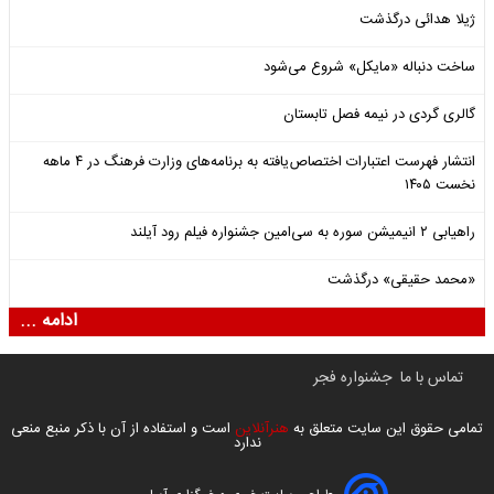
ژیلا هدائی درگذشت
ساخت دنباله «مایکل» شروع می‌شود
گالری گردی در نیمه فصل تابستان
انتشار فهرست اعتبارات اختصاص‌یافته به برنامه‌های وزارت فرهنگ در ۴ ماهه
نخست ۱۴۰۵
راهیابی ۲ انیمیشن سوره به سی‌امین جشنواره فیلم رود آیلند
«محمد حقیقی» درگذشت
ادامه ...
تماس با ما
جشنواره فجر
تمامی حقوق این سایت متعلق به
هنرآنلاین
است و استفاده از آن با ذکر منبع منعی
ندارد