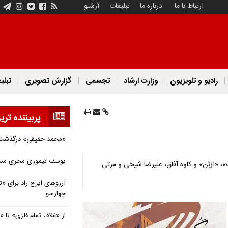
ارتباط با ما
درباره ما
تبلیغات
آرشیو
رادیو و تلویزیون
وزارت ارشاد
تجسمی
گزارش تصویری
تبلی
پربیننده تری
«محمد حقیقی» درگذشت
یوسف تیموری مجری مساب
»، «ازبُن» و کاوه آفاق، علیرضا شیخی و مرتی
آرزوهای ایرج راد برای «تئ
چهارسو
از «غلاف تمام فلزی» تا