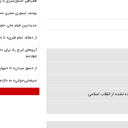
همراهی اسکورسیزی با پ
یوسف تیموری مجری مساب
جدیدترین فیلم مانی حقی
از «غلاف تمام فلزی» تا
آرزوهای ایرج راد برای «تئ
چهارسو
از «عمق میدان» تا «چهار
«بیضایی‌خوانی» به «اژد
ه نشده از انقلاب اسلامی