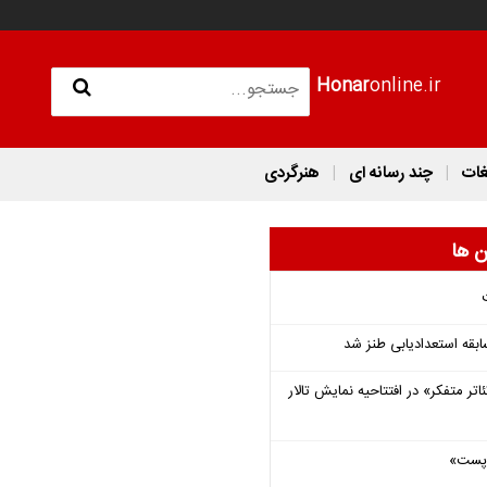
Honar
online.ir
غات
چند رسانه ای
هنرگردی
ن ها
قه استعدادیابی طنز شد
اتر متفکر» در افتتاحیه نمایش تالار
 «پست»