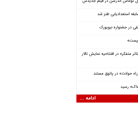
ل توماس ٱندرسن در فیلم جدیدش
قه استعدادیابی طنز شد
قی در جشنواره نیویورک
 «پست»
اتر متفکر» در افتتاحیه نمایش تالار
راه حوادث» در پاتوق مستند
هاک» رسید
ادامه ...