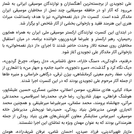
علی تجویدی از برجسته‌ترین آهنگسازان و نوازندگان موسیقی ایرانی به شمار
می‌رود که آثار او در حافظه موسیقایی چند نسل از مخاطبان موسیقی ایران
ماندگار شده است. کنسرت «از دیار نغمه‌خوانی» نیز با هدف پاسداشت میراث
هنری این هنرمند فقید و بازخوانی بخشی از آثار شاخص او برگزار شد.
در ابتدای این کنسرت نوازندگان ارکستر موسیقی ملی ایران به همراه همایون
رحیمیان، رهبر ارکستر و علیرضا فریدون‌پور، خواننده برنامه، در میان استقبال
مخاطبان روی صحنه تالار وحدت حاضر شدند تا اجرای «از دیار نغمه‌خوانی» با
بازخوانی آثار ماندگار علی تجویدی آغاز شود.
«رفتم»، «کودکی»، «سنگ خارا»، «حق ناشناس»، «دل رسوا»، «چرخ گردون»،
«یک نگاه کرد و گذشت»، «سرو دلجوی»، «امید جانم» و «بهار من» با اشعاری از
نواب صفا، رحیم معینی کرمانشاهی، بیژن ترقی، درگاهی خراسانی و منیره طاها
از جمله آثار مرحوم علی تجویدی بودند که در این کنسرت اجرا شدند.
میلاد کیایی، هادی منتظری، سوسن اصلانی، مجتبی عسگری، حسین علیشاپور،
هوشنگ فراهانی، مهیار شادروان، رضا خرم، محمدرضا امیرقاسمی، محمدعلی
مرآتی، جهانشاه برومند، محمد سلمانی، میرعلیرضا میرعلینقی و همچنین محمد
اله‌یاری فومنی مدیرعامل بنیاد رودکی، حمیدرضا نوربخش مدیرعامل خانه
موسیقی، امیرعباس ستایشگر معاون آفرینش‌های هنری بنیاد رودکی از جمله
هنرمندانی بودند که به عنوان مهمان ویژه به تماشای این اجرا نشستند.
مازیار ظهیرالدینی، فرزاد صیدی، احسان شامی، عرفان شریف‌زاده، هومان