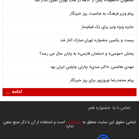
سمفونی «خسوف» پس از ۲دهه در قلب تهران طنین انداز شد
پیام وزیر فرهنگ به مناسبت روز خبرنگار
جایزه ویژه ونیز برای یک فیلم‌ساز
بیست و یکمین جشنواره تهران-مبارک آغاز شد
پخش «موسی» و «سلمان فارسی» به پایان سال می رسد؟
مهدی هاشمی: «اکبر عبدی» چارلی چاپلینِ ایران بود
پیام محمدرضا نوروزپور برای روز خبرنگار
ادامه ...
تماس با ما
جشنواره فجر
تمامی حقوق این سایت متعلق به
هنرآنلاین
است و استفاده از آن با ذکر منبع منعی
ندارد