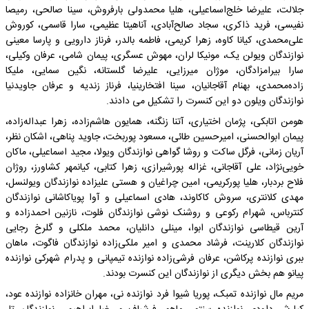
جلالت، علیرضا خلج‌اسماعیلی، هلیا محمدولی بارفروش، سینا صالحی، رمیصا
نفیسی، فرید ذاکری، سجاد صالح‌آبادی، آناهیتا عظیمی، سارا قاسمی، کوروش
علی‌محمدی، کیانا کاوه، زهرا کریمی، فاطمه بالدر، فرناز دارویی و پارسا معینی
نوازندگان ویولن یک، مونیکا لران، مهوش عسگری، پیمان شامی، عرفان وکیلی،
سارا بیرامزادگان، موژان میرزایی، علیرضا گلستانه، نگین سمایی، ملیکا
زاده‌محمدی، بهنام آقاجانیان، سینا افتخارینیا، فرناز زندیه و عرفان جاویدنیا
نوازندگان ویلون دو این کنسرت را تشکیل می دادند.
هومن اتابکی، پژمان اختیاری، آتنا زنگنه، همایون هاشم‌زاده، زهرا عبداله‌زاده،
پیمان ابوالحسنی، امیرحسین طائی، مسعود پوربخت، جاوید پناهی، اشکان نظر،
آریان زمانی، فرگل ساکت و روشا گواهی نوازندگان ویولا، مجید اسماعیلی، ماکان
خویی‌نژاد، علی آقاجانی، غزاله پورشیرازی، زهرا کتابی، کیانمهر کشاورز، روژان
فلاح بردبار، هلیا پورکریمی، امین چراغیان و هستی علیزاده نوازندگان ویولنسل،
مهدی کلانتری، سروش کاکاوند، هادی اسماعیلی و آوا پویاکاشانی نوازندگان
کنترباس، شهرام رکوعی و روشنک نوشی نوازندگان فلوت، نازنین احمدزاده و
آرین قیطاسی نوازندگان ابوا، مینلی دانلیان، محمد ملکلی و گلرخ رجایی
نوازندگان کلارینت، فرشاد محمدی و امیر ملکی‌زاده نوازندگان فاگوت، ماهان
ببری نوازنده پرکاشن، عرفان فرشی‌زاده نوازنده تیمپانی و پدرام شهرکی نوازنده
پیانو هم بخش دیگری از نوازندگان این کنسرت بودند.
مریم مال نوازنده تمبک، پوریا شیوا فرد نوازنده نی، مهران خانزاده نوازنده عود،