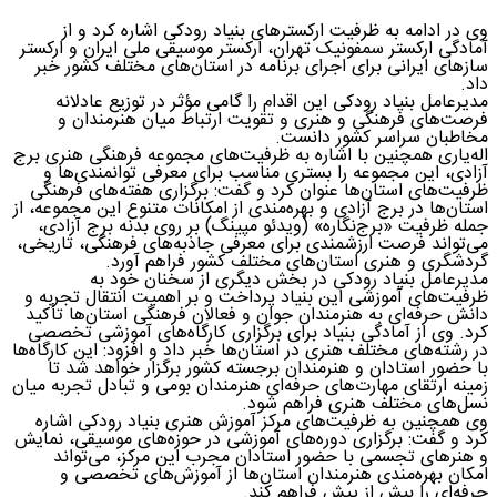
وی در ادامه به ظرفیت ارکسترهای بنیاد رودکی اشاره کرد و از
آمادگی ارکستر سمفونیک تهران، ارکستر موسیقی ملی ایران و ارکستر
سازهای ایرانی برای اجرای برنامه در استان‌های مختلف کشور خبر
داد.
مدیرعامل بنیاد رودکی این اقدام را گامی مؤثر در توزیع عادلانه
فرصت‌های فرهنگی و هنری و تقویت ارتباط میان هنرمندان و
مخاطبان سراسر کشور دانست.
اله‌یاری همچنین با اشاره به ظرفیت‌های مجموعه فرهنگی هنری برج
آزادی، این مجموعه را بستری مناسب برای معرفی توانمندی‌ها و
ظرفیت‌های استان‌ها عنوان کرد و گفت: برگزاری هفته‌های فرهنگی
استان‌ها در برج آزادی و بهره‌مندی از امکانات متنوع این مجموعه، از
جمله ظرفیت «برج‌نگاره» (ویدئو مپینگ) بر روی بدنه برج آزادی،
می‌تواند فرصت ارزشمندی برای معرفی جاذبه‌های فرهنگی، تاریخی،
گردشگری و هنری استان‌های مختلف کشور فراهم آورد.
مدیرعامل بنیاد رودکی در بخش دیگری از سخنان خود به
ظرفیت‌های آموزشی این بنیاد پرداخت و بر اهمیت انتقال تجربه و
دانش حرفه‌ای به هنرمندان جوان و فعالان فرهنگی استان‌ها تأکید
کرد. وی از آمادگی بنیاد برای برگزاری کارگاه‌های آموزشی تخصصی
در رشته‌های مختلف هنری در استان‌ها خبر داد و افزود: این کارگاه‌ها
با حضور استادان و هنرمندان برجسته کشور برگزار خواهد شد تا
زمینه ارتقای مهارت‌های حرفه‌ای هنرمندان بومی و تبادل تجربه میان
نسل‌های مختلف هنری فراهم شود.
وی همچنین به ظرفیت‌های مرکز آموزش هنری بنیاد رودکی اشاره
کرد و گفت: برگزاری دوره‌های آموزشی در حوزه‌های موسیقی، نمایش
و هنرهای تجسمی با حضور استادان مجرب این مرکز، می‌تواند
امکان بهره‌مندی هنرمندان استان‌ها از آموزش‌های تخصصی و
حرفه‌ای را بیش از پیش فراهم کند.