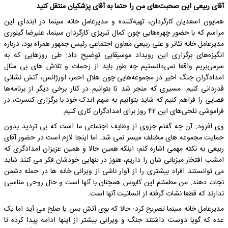
آقای ربیعی این صحبت‌های من را حتما به آقای پزشکیان منتقل کنید
همایون اسعدیان کارگردان، تهیه‌کننده و مدیرعامل خانه سینما در ابتدای این
مراسم که با حضور چهره‌هایی چون کمال تبریزی کارگردان سینما، علیرضا گیلوری
مدیرعامل خانه تئاتر و علی ربیعی معاون اجتماعی رئیس جمهور همراه بود، درباره
انگیزه‌های برگزاری این رویداد موسیقایی توضیح داد: طی روزهایی که به
سرمی‌بریم واقعا نمی‌دانستیم چه طور باید از زحمات و تلاش های بی مثال
امدادگران جنگ اخیر در مجموعه‌هایی چون هلال احمر، اورژانس، آتش نشانی
قدردانی کنیم. مسیری که منجر شد تا بتوانیم در کنار برخی دیگر از برنامه‌ها
فضایی را فراهم کنیم که شاید بتوانیم به سهم اندک خود با برگزاری کنسرت، در
فراموشی تلخی‌های این ۴۲ روز برای امدادگران کاری کنیم.
وی افزود: آن چه گفتم جزوی از وظایف اجتماعی ما است که بی تردید بدون
حمایت مجموعه های مختلف میسر نمی شد. اما اینجا لازم است در حضور آقای
ربیعی به نکته مهمی اشاره کنم؛ اینکه همین حالا و همین عزیزان امدادگری که
امشب افتخار میزبانی شان را داریم، هنوز در تنهایی خودشان فکر می کنند شاید
می توانستند افراد بیشتری را از آوار ناشی از ویرانی خانه ها در حمله دشمن
نجات دهند. من مطمئنم این کابوس همچنان با آنها است و حال روحی مناسبی
ندارند که قطعا نشات گرفته از انسانیت آنها است.
مدیرعامل خانه سینما تصریح کرد: حالا که بوی آتش بس یا صلح می آید اما یک
عده که گویا دوست داشتند جنگ و ویرانی بیشتر از اینها ادامه پیدا کرده تا