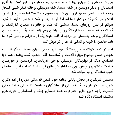
وی در بخشی از اجرای برنامه خود خطاب به حضار در سالن گفت: با آقای
اسعدیان و دیگر دوستان در خانه سینما، خانه موسیقی و خانه تئاتر خیلی کلنجار
رفتیم که آیا راضی به برگزاری این کنسرت بشوم یا نشوم؟ اما به هر حال امروز
افتخار می کنم که در کنار شما امدادگران شریف و شجاع حضور دارم تا شاید
بتوانم از پس روزهای بسیار سختی که شما و خانواده هایتان گذراندند و
گذراندیم شب خوب و خاطره انگیزی را برایتان رقم بزنم. غم بزرگ از دست دادن
امدادگران و هم وطنانمان بی تردید از قلب هیچ یک از ما فراموش نمی شود اما
باید حالمان را خوب و اندکی غم ها را فراموش کنیم.
این نوازنده، خواننده و پژوهشگر موسیقی نواحی ایران همانند دیگر کنسرت
هایش ضمن توضیح درباره قدمت و شناسنامه آثار انتخاب شده برنامه، همراه با
تعدادی دیگر از نوازندگان موسیقی نواحی آذربایجان، کردستان و خوزستان
قطعات مشترکی را پیش روی مخاطبان در سالن قرار دادند که این آثار با استقبال
خوب تماشاگران نیز مواجه شد.
محسن شریفیان در بخش پایانی برنامه خود ضمن قدردانی دوباره از امدادگران
هلال احمر در طول جنگ تحمیلی از تماشاگران خواست تا اجرای قطعه پایانی
کنسرت را به دلیل ادای احترام به همه شهدای جنگ و امدادگران حوزه های
مختلف ایستاده نگاه کنند.