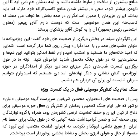
منافع بیشتری از ساخت و سازها داشته باشند و البته بدشان هم نمی آید تا این
نابودی بیشتر شود، سعی در بیشتر شدن منافع کاسب‌کارانه خود دارند اما باید
بدانند ایران عزیزمان را همین امدادگران در همه بخش ها نجات می دهند نه
کاسب‌ها؛ این همان موضوعی است که دوست دارم آقای ربیعی (معاون
اجتماعی رئیس جمهور) آن را به گوش آقای پزشکیان برساند.
این کارگردان سینما در بخش دیگری از صحبت های خود گفت: این ویژه‌برنامه با
عنوان «شب‌های همدلی با امدادگران» پیش روی شما قرار گرفته است. شمایی
که امید خانه‌های ما هستید و امشب امیدوارم فقط اندکی بتوانید این غم‌ها و
سختی‌هایی که در طول جنگ متحمل شدید فراموش کنید. البته ما در طول
برگزاری کنسرت شب‌های دیگر میزبان تعدادی دیگر از امدادگران در حوزه
اورژانس، آتش نشانی و دیگر نهادهای امدادی هستیم که امیدوارم بتوانیم
میزبان شایسته ای برای آن عزیزان هم باشیم.
سنگ تمام یک کنش‌گر موسیقی فعال در یک کنسرت ویژه
پس از صحبت های اسعدیان، محسن شریفیان سرپرست گروه موسیقی «لیان»
بوشهر که طی ایام جنگ تحمیلی رمضان از کنش‌گران فعال حوزه موسیقی برای
دفاع از کیان ایران و حفظ تمامیت ارضی کشورمان بود، همراه با گروه نوازندگان
روی صحنه آمد و ضمن گرامیداشت همه آنهایی که در طول جنگ برای حفظ نام
ایران از هیچ تلاشی فروگذار نکردند، به اجرای قطعات منتخب این گروه که
معمولا از حال و هوای انرژی بخش و نشاط بخشی برخوردار است پرداخت.