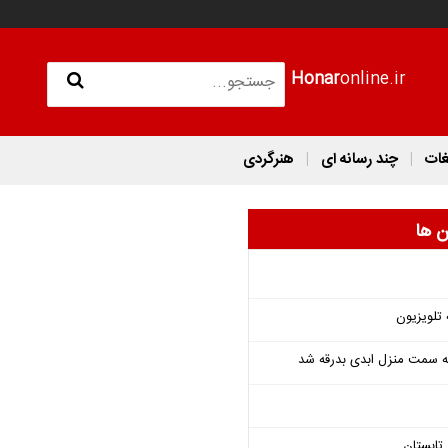
Honar
online.ir
غات
چند رسانه ای
هنرگردی
ن ها
 تلویزیون
 به سمت منزل ابدی بدرقه شد
تابستان