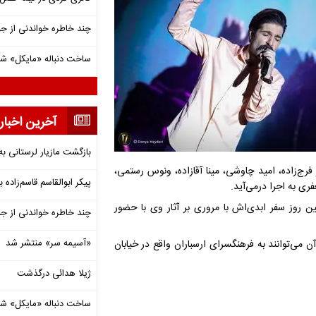
چند خاطره خواندنی از ج
ساخت دنباله «مایکل» ش
آخرین اخبار
بازگشت مازیار لرستانی به
ج‌زاده، امید چاوشی، مینا آقازاده، ونوس رستمی،
پیکر ابوالقاسم قاسم‌زاده
فری به اجرا درمی‌آید.
ین روز سفر ابدی‌اش با مروری بر آثار وی با حضور
چند خاطره خواندنی از ج
«آسیمه سر» منتشر شد
 می‌توانند به فرهنگسرای ارسباران واقع در خیابان
ژیلا هدائی درگذشت
ساخت دنباله «مایکل» ش