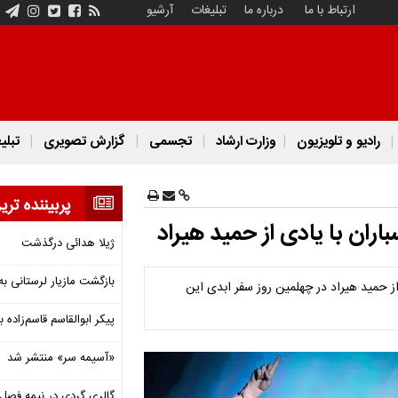
ارتباط با ما
درباره ما
تبلیغات
آرشیو
رادیو و تلویزیون
وزارت ارشاد
تجسمی
گزارش تصویری
تبلی
پربیننده تری
ران با یادی از حمید هیراد
ژیلا هدائی درگذشت
بازگشت مازیار لرستانی به
 حمید هیراد در چهلمین روز سفر ابدی این
پیکر ابوالقاسم قاسم‌زاده
«آسیمه سر» منتشر شد
گالری گردی در نیمه فصل 