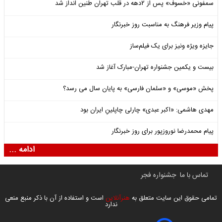
سمفونی «خسوف» پس از ۲دهه در قلب تهران طنین انداز شد
پیام وزیر فرهنگ به مناسبت روز خبرنگار
جایزه ویژه ونیز برای یک فیلم‌ساز
بیست و یکمین جشنواره تهران-مبارک آغاز شد
پخش «موسی» و «سلمان فارسی» به پایان سال می رسد؟
مهدی هاشمی: «اکبر عبدی» چارلی چاپلینِ ایران بود
پیام محمدرضا نوروزپور برای روز خبرنگار
ادامه ...
تماس با ما
جشنواره فجر
تمامی حقوق این سایت متعلق به
هنرآنلاین
است و استفاده از آن با ذکر منبع منعی
ندارد