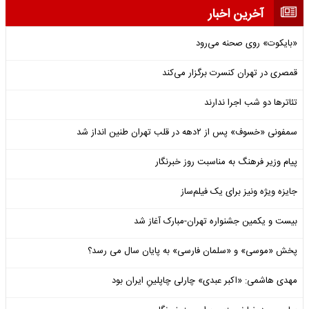
آخرین اخبار
«بایکوت» روی صحنه می‌رود
قمصری در تهران کنسرت برگزار می‌کند
تئاترها دو شب اجرا ندارند
سمفونی «خسوف» پس از ۲دهه در قلب تهران طنین انداز شد
پیام وزیر فرهنگ به مناسبت روز خبرنگار
جایزه ویژه ونیز برای یک فیلم‌ساز
بیست و یکمین جشنواره تهران-مبارک آغاز شد
پخش «موسی» و «سلمان فارسی» به پایان سال می رسد؟
مهدی هاشمی: «اکبر عبدی» چارلی چاپلینِ ایران بود