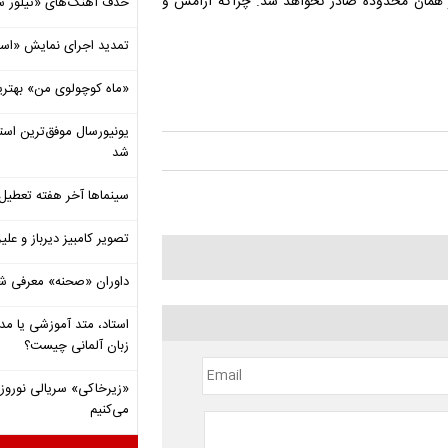
 همان محدوده صادر نخواهد شد. چراکه آرامش و
حذف آهنگ‌های «تیلور س
تمدید اجرای نمایش «اس
«ماه کوچولوی من» بهتری
شد
سینماها آخر هفته تعطی
تصویر کامبیز دیرباز و عل
داوران «صحنه» معرفی شدند
استاد، متد آموزشی یا مد
زبان آلمانی چیست؟
«زیرخاکی» سریالی نوروزی 
می‌کنیم