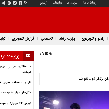
ارتباط با ما
درباره ما
تبلیغات
آرشیو
رادیو و تلویزیون
وزارت ارشاد
تجسمی
گزارش تصویری
تبلی
پربیننده تری
«زیرخاکی» سریالی نوروزی 
می‌کنیم
ن برگزار شود، لغو شد.
داوران «صحنه» معرفی شدند
«گل‌های باران خورده» عل
فروش ۴۴ میلیاردی سینما در دومین هفته‌ مرداد