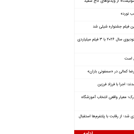
وئیفت» از ویدئوهای کاخ سفید
ب نورد»
ن فیلم جشنواره شیلی شد
یونیورسال موفق‌ترین استودیوی سال ۲۰۲۶ با ۳ فیلم میلیاردی
ل است
یرضا کمالی در «سمفونی باران»
؛ اجرا با فرزاد فرزین
رک؛ معیار واقعی انتخاب آموزشگاه
شد؛ از رقابت با پلتفرم‌ها استقبال
ادامه ...