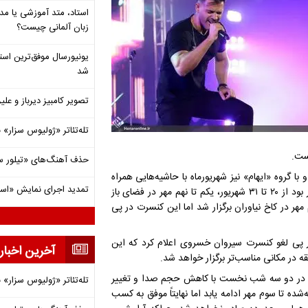
استاد، متد آموزشی یا مد
زبان آلمانی چیست؟
شد
تصویر کامبیز دیرباز و عل
تله‌تئاتر «ژولیوس سزار» 
ست.
حذف آهنگ‌های «تیلور س
 گروه «ایهام» نیز شهریورماه با حاشیه‌هایی همراه
تمدید اجرای نمایش «اس
بود؛ گروه «ایهام» و سیروان خسروی طبق برنامه‌ریزی‌های انجام شده قرار بود از ۲۰ تا ۳۱ شهریور، یکم تا نهم مهر در فضای باز
 مهر در کاخ نیاوران برگزار شد اما این کنسرت در پی
ر پی لغو کنسرت سیروان خسروی اعلام کرد که این
آخرین اخبار
ه در مکانی مناسب‌تر برگزار خواهد شد.
دیم در دو سه شب نخست با کاهش حجم صدا و تغییر
تله‌تئاتر «ژولیوس سزار» 
ده تا سوم مهر ادامه یابد اما نهایتاً موفق به کسب