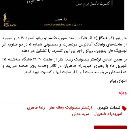
«اورتور (غار فینگال)» اثر فلیکس مندلسون، «کنسرتو پیانو شماره ۲۰ در ر مینور»
از ساخته‌های ولفانگ آمادئوس موتسارت و «سمفونی شماره ۵ در دو مینور» اثر
لودویگ فان بتهوون، رپرتوار اجرایی این کنسرت را تشکیل می‌دهند.
بر همین اساس ارکستر سمفونیک رسانه هنر از ساعت ۲۱:۳۰ شامگاه سه‌شنبه ۲۵
شهریور ماه با رهبری امیرپدرام طاهریان در تالار وحدت روی صحنه می‌رود و
علاقه‌مندان می‌توانند بلیت آن را از سایت ایران کنسرت تهیه کنند.
انتهای پیام
ویژه:
کلمات کلیدی:
ارکستر سمفونیک رسانه هنر
رضا طاهری
امیرپدرام طاهریان
مریم مدنی