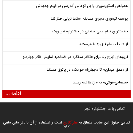
همراهی اسکورسیزی با پل توماس ٱندرسن در فیلم جدیدش
یوسف تیموری مجری مسابقه استعدادیابی طنز شد
جدیدترین فیلم مانی حقیقی در جشنواره نیویورک
از «غلاف تمام فلزی» تا «پست»
آرزوهای ایرج راد برای «تئاتر متفکر» در افتتاحیه نمایش تالار چهارسو
از «عمق میدان» تا «چهارراه حوادث» در پاتوق مستند
«بیضایی‌خوانی» به «اژدهاک» رسید
ادامه ...
تماس با ما
جشنواره فجر
تمامی حقوق این سایت متعلق به
هنرآنلاین
است و استفاده از آن با ذکر منبع منعی
ندارد