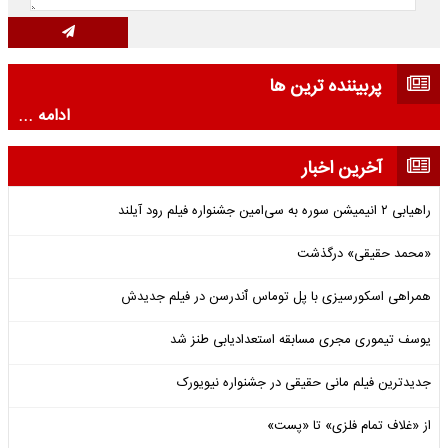
پربیننده ترین ها
ادامه ...
آخرین اخبار
راهیابی ۲ انیمیشن سوره به سی‌امین جشنواره فیلم رود آیلند
«محمد حقیقی» درگذشت
همراهی اسکورسیزی با پل توماس ٱندرسن در فیلم جدیدش
یوسف تیموری مجری مسابقه استعدادیابی طنز شد
جدیدترین فیلم مانی حقیقی در جشنواره نیویورک
از «غلاف تمام فلزی» تا «پست»