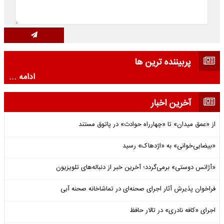
پربیننده ترین ها
ادامه ...
آخرین اخبار
از «عمق میدان» تا «چهارراه حوادث» در پاتوق مستند
«بیضایی‌خوانی» به «اژدهاک» رسید
«آژانس دوستی» برمی‌گردد؛ آخرین خبر از دنباله‌های تلویزیون
فراخوان پذیرش آثار اجرای صحنه‌ای در تماشاخانه صحنه آبی
اجرای «کافه نادری» در تالار حافظ