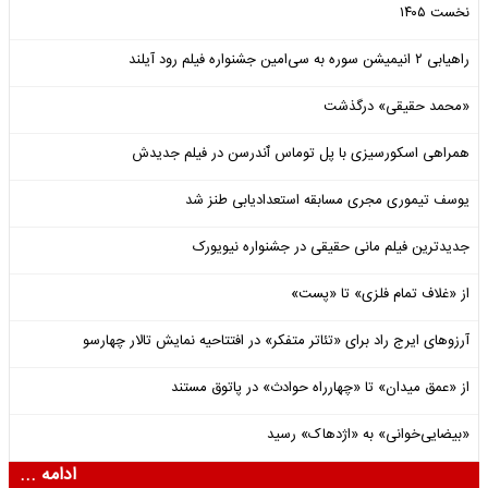
نخست ۱۴۰۵
راهیابی ۲ انیمیشن سوره به سی‌امین جشنواره فیلم رود آیلند
«محمد حقیقی» درگذشت
همراهی اسکورسیزی با پل توماس ٱندرسن در فیلم جدیدش
یوسف تیموری مجری مسابقه استعدادیابی طنز شد
جدیدترین فیلم مانی حقیقی در جشنواره نیویورک
از «غلاف تمام فلزی» تا «پست»
آرزوهای ایرج راد برای «تئاتر متفکر» در افتتاحیه نمایش تالار چهارسو
از «عمق میدان» تا «چهارراه حوادث» در پاتوق مستند
«بیضایی‌خوانی» به «اژدهاک» رسید
ادامه ...