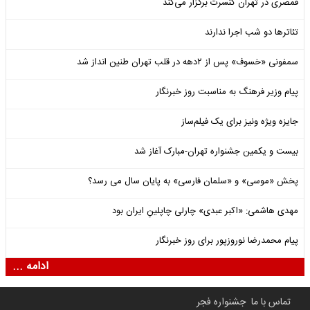
قمصری در تهران کنسرت برگزار می‌کند
تئاترها دو شب اجرا ندارند
سمفونی «خسوف» پس از ۲دهه در قلب تهران طنین انداز شد
پیام وزیر فرهنگ به مناسبت روز خبرنگار
جایزه ویژه ونیز برای یک فیلم‌ساز
بیست و یکمین جشنواره تهران-مبارک آغاز شد
پخش «موسی» و «سلمان فارسی» به پایان سال می رسد؟
مهدی هاشمی: «اکبر عبدی» چارلی چاپلینِ ایران بود
پیام محمدرضا نوروزپور برای روز خبرنگار
ادامه ...
تماس با ما
جشنواره فجر