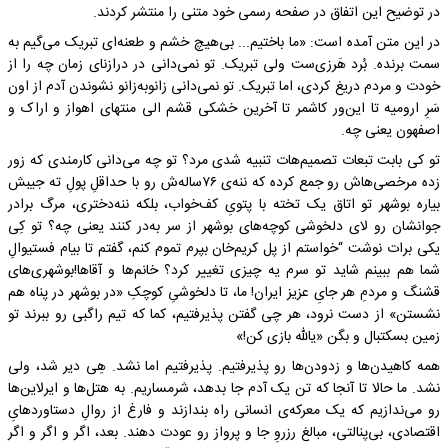
در توضیح این اتفاق در صفحه رسمی خود متنی را منتشر کردند.
در این متن آمده است: «‌‎ما باختیم... بی‌هیچ خشم و طعنه‌ای تبریک می‌گیم به
سمت برنده. بُرد هَرزی‌ست ولی تبریک. تو نمی‌دانی در درازنای زمان چه را از
خودت و مردم دریغ کردی، اما تبریک. تو نمی‌دانی زانوبه‌زانو نشوندن آدم از اون
سَرِ ارومیه تا این‌ور کاشمر تا آخرین خشکی قشم الی منتهای اهواز و اراک و
اصفهون یعنی چه.
تو کی بابت تبعات تصمیم‌هات تنبیه شدی مرد؟ تو چه می‌دانی کارمندی که زور
زده مرخصی‌هاش رو جمع کرده که ننه‌ی ۷۶ساله‌ش رو با حداقلِ پولِ ته جیبش
بیاره بوشهر تو اتاق یک تخته با پتویِ کف‌خواب، بلکه ننه‌دختری، مرگ برادر
جوانشان رو لای دلخوشی کوچه‌های بوشهر از سر به‌در کنند یعنی چه؟ تو کِی
یکی برات نوشت “خواستم از پل کریم‌خان بپرم تموم کنم، گفتم تا بیام فستیوالِ
شما هم ببینم شاید تو سرم یه چیزی تغییر کرد؟ ‌‎خانم‌ها و آقاها!‌‎بوشهری‌های
قشنگ و مردمِ هر جایِ عزیز ایران! ‌‎ما، تا دلخوشیِ کوچکِ «در بوشهر در پناه هم
نشستن» از دست نرود، هر چی گفتن پذیرفتیم، کما که تیم راگبی رو ببرند تو
زمین بسکتبال و بگن «یالله بازی کن!»
همه کاهیدن‌ها و زدودن‌ها رو پذیرفتیم. ‌‎پذیرفتیم اما نشد. هِی دیر شد، ولی
نشد. ‌‎ما حالا تا آنجا که تن یک آدم جا بدهد، شرمساریم. ‌‎به هتل‌ها و ایرلاین‌ها
رو می‌ندازیم که یک معرکه‌ی انسانی راه بندازند و فارغ از روالِ دستاوردهایِ
اقتصادی، بی‌پنالتی، مبالغ رزروِ جا و پرواز رو عودت دهند. ‌‎بعد، اگر و اگر و اگر