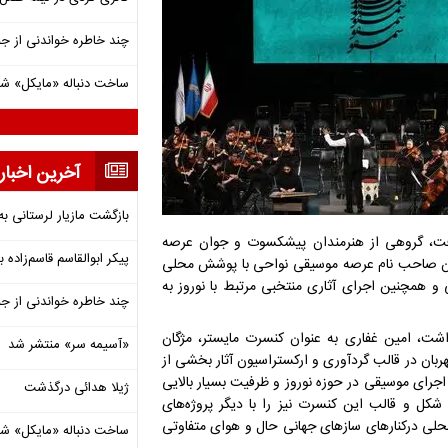
چند خاطره خواندنی از ج
ساخت دنباله «مایکل» ش
آخرین اخبار
بازگشت مازیار لرستانی به
رفت، گروهی از هنرمندان پیشکسوت و جوان عرصه
پیکر ابوالقاسم قاسم‌زاده
دان صاحب نام عرصه موسیقی نواحی با پوشش محلی
و همچنین اجرای آثاری منتخبی مرتبط با نوروز به
چند خاطره خواندنی از ج
اشت، امین غفاری به عنوان کنسرت مایستر، مژگان
«آسیمه سر» منتشر شد
هربان در قالب گردآوری و ارکستراسیون آثار بخشی از
جرای موسیقی در حوزه نوروز و ظرفیت بسیار بالایی
ژیلا هدائی درگذشت
 شکل و قالب این کنسرت نیز را با دیگر پروژه‌های
محلی درکنارهای سازهای جهانی حال و هوای متفاوتی
ساخت دنباله «مایکل» ش