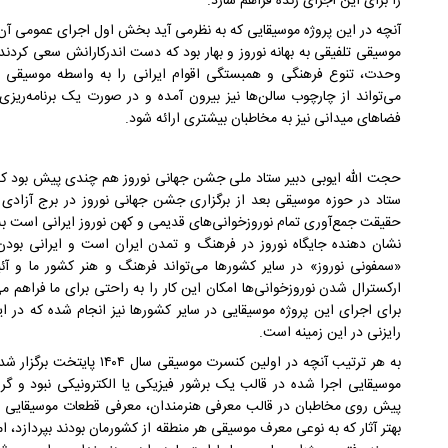
را برای این اجرای زنده فراهم سازد.
آنچه در این پروژه موسیقایی که به نظرمی آید بخش اول اجرای عمومی آن
موسیقی تلفیقی به بهانه نوروز و بهار بود که دست اندرکارانش سعی کردند 
وحدت، تنوع فرهنگی و همبستگی اقوام ایرانی را به واسطه موسیقی ب
می‌تواند از چارچوب سالن‌ها نیز بیرون آمده و در صورت یک برنامه‌ریز
فضاهای میدانی نیز به مخاطبان بیشتری ارائه شود.
حجت الله ایوبی دبیر ستاد ملی جشن جهانی نوروز هم چندی پیش بود که د
ستاد در حوزه موسیقی بعد از برگزاری جشن جهانی نوروز در برج آزاد
حقیقت جمع‌آوری تمام نوروزخوانی‌های قدیمی و کهن نوروز ایرانی است ب
نشان دهنده جایگاه نوروز در فرهنگ و تمدن ایران است و ایرانی بود
«سمفونی نوروز» در سایر کشورها می‌تواند فرهنگ و هنر کشور ما و آئی
ارکسترال شدن نوروزخوانی‌ها امکان این کار را به راحتی برای ما فراهم می‌
برای اجرای این پروژه موسیقایی در سایر کشورها نیز انجام شده که در 
رایزنی در این زمینه است.
به هر ترتیب آنچه در اولین کنسر
موسیقایی اجرا شده در قالب یک برشور فیزیکی یا الکترونیکی نبود و گرو
پیش روی مخاطبان در قالب معرفی هنرمندان، معرفی قطعات موسیقایی و هم
بهتر آثار که به نوعی معرف موسیقی هر منطقه از کشورمان بودند بپردازد، ا