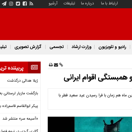
ارتباط با ما
درباره ما
تبلیغات
آرشیو
رادیو و تلویزیون
وزارت ارشاد
تجسمی
گزارش تصویری
تبلی
پربیننده تری
 همبستگی اقوام ایرانی
ژیلا هدائی درگذشت
بازگشت مازیار لرستانی به
ن ماه هم زمان با فرا رسیدن عید سعید فطر با
پیکر ابوالقاسم قاسم‌زاده
«آسیمه سر» منتشر شد
گالری گردی در نیمه فصل 