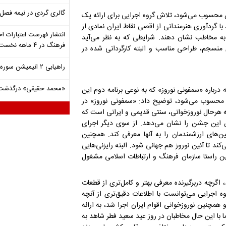
گالری گردی در نیمه فصل 
 محسوب می‌شود، تلاش گروه اجرایی برای ارائه یک
با گردآوری هنرمندانی از اقصی نقاط ایران نمادی از
انتشار فهرست اعتبارات اخ
ه مخاطب نشان دهند. شرایطی که به نظر می‌آید
فرهنگ در ۴ ماهه نخست ۱۴۰۵
ی منسجم، طراحی مناسب و البته کارگردانی شده در
راهیابی ۲ انیمیشن سوره به سی‌امین جشنواره فیلم رود آیلند
«محمد حقیقی» درگذشت
رباره «سمفونی نوروز» که به نوعی برنامه دوم این
ی محسوب می‌شود، توضیح داد: «سمفونی نوروز» در
ه هرحال نوروزخوانی، سنتی قدیمی و ایرانی است که
ن این جشن را نشان می‌دهد. از سوی دیگر اجرای
ن‌های ارزشمندمان را به آنها معرفی کند. همچنین
کند تا آئین نوروز هم جهانی شود. البته رایزنی‌هایی
این راستا سازمان فرهنگ و ارتباطات اسلامی مشغول
ت موسیقی سال ۱۴۰۴ پایتخت برگزار شد، اگرچه دربرگیرنده معرفی بهتر و کامل‌تری از قطعات
ه اجرایی می‌توانست با اطلاعات دقیق‌تری از آنچه
چنین نوروزخوانی اقوام ایران اجرا شد، به ارائه
ما با این حال مخاطبان در روز عید سعید فطر شاهد به