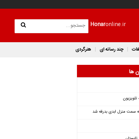
Honar
online.ir
غات
چند رسانه ای
هنرگردی
ن ها
 تلویزیون
 به سمت منزل ابدی بدرقه شد
تابستان