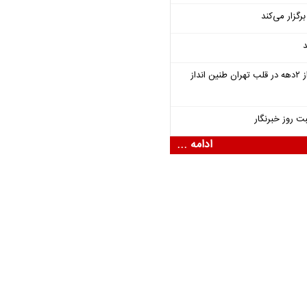
گزار می‌کند
د
سمفونی «خسوف» پس از ۲دهه در قلب تهران طنین انداز
ت روز خبرنگار
ادامه ...