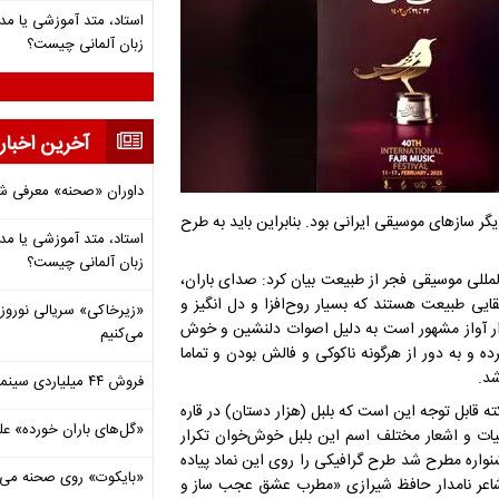
استاد، متد آموزشی یا مد
زبان آلمانی چیست؟
آخرین اخبار
داوران «صحنه» معرفی شدند
 سازهای موسیقی ایرانی بود. بنابراین باید به طرح
استاد، متد آموزشی یا مد
زبان آلمانی چیست؟
مللی موسیقی فجر از طبیعت بیان کرد: صدای باران،
یی طبیعت هستند که بسیار روح‌افزا و دل انگیز و
«زیرخاکی» سریالی نوروزی 
هزار آواز مشهور است به دلیل اصوات دلنشین و خوش
می‌کنیم
ه و به دور از هرگونه ناکوکی و فالش بودن و تماما
شد.
فروش ۴۴ میلیاردی سینما در دومین هفته‌ مرداد
کته قابل توجه این است که بلبل (هزار دستان) در قاره
«گل‌های باران خورده» عل
بیات و اشعار مختلف اسم این بلبل خوش‌خوان تکرار
اره مطرح شد طرح گرافیکی را روی این نماد پیاده
«بایکوت» روی صحنه می‌
ز شاعر نامدار حافظ شیرازی «مطرب عشق عجب ساز و