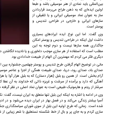
بین‌المللی باید نمادی از هنر موسیقی باشد و طبعا
اولین ایده‌ای که به ذهن طراح می‌رسد قراردادن
ساز به عنوان نماد موسیقی ایرانی و یا تلفیقی از
سازهای ایرانی و خارجی در طراحی تندیس و
پوستر است.
وی گفت: اما این نوع ایده ایرادهای بسیاری
داشت اول اینکه در طراحی تندیس و پوستر امکان
جاگذاری همه سازها نیست و دوم توجه به این
مطلب است که استفاده از هر سازی موجب دلخوری و یا نادیده انگاشتن دیگر
دیگری فکر می کردم که مهمترین آن الهام از طبیعت خدادادی بود.
مانی در توضیح الهام گرفتن طرح تندیس و پوستر چهلمین جشنواره بین ال
صدای باد، صدای رود، دریا، صدای طبیعت همگی از اجزا و عناصر موسیقا
آرام بخش است. از همین رو بلبل (هزار دستان) که به بلبل هزار آوا یا 
آهنگی که دارد و برآمده از سرشت و غریزه ذاتی که خداوند به آن عطا کرد
سرشار از ریتم و هارمونیک طبیعی است به عنوان نماد اصلی در نظر گرفته 
وی در ادامه با اشاره به اینکه این بلبل تنها متعلق به ایران نیست، گفت: ن
آسیا بیشتر زندگی می‌کند و در فصل بهار در ایران دیده می‌شود و در اد
شده است. زمانی که طرح اولیه این بلبل از سوی شورای سیاستگذاری جشنو
سازی کردم و به جای پر و بال از خط شکسته نستعلیق با شعر زیبایی ا