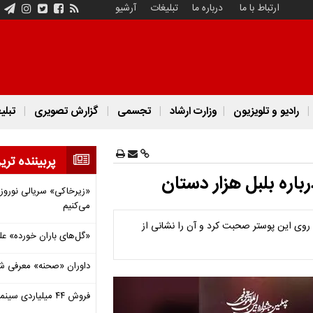
ارتباط با ما
درباره ما
تبلیغات
آرشیو
رادیو و تلویزیون
وزارت ارشاد
تجسمی
گزارش تصویری
تبلی
پربیننده تری
ره بلبل هزار دستان
«زیرخاکی» سریالی نوروزی 
می‌کنیم
 روی این پوستر صحبت کرد و آن را نشانی از
«گل‌های باران خورده» عل
داوران «صحنه» معرفی شدند
فروش ۴۴ میلیاردی سینما در دومین هفته‌ مرداد