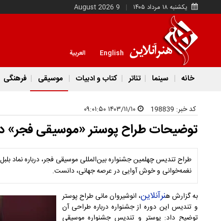
یکشنبه ۱۸ مرداد ۱۴۰۵
9 August 2026
English
العربية
خانه
سینما
تئاتر
کتاب و ادبیات
موسیقی
فرهنگی
کد خبر:
198839
۱۴۰۳/۱۱/۱۰ ۰۹:۰۱:۵۰
توضیحات طراح پوستر «موسیقی فجر» دربا
طراح تندیس چهلمین جشنواره بین‌المللی موسیقی فجر، درباره نماد بلبل
نغمه‌خوانی و خوش آوایی در عرصه جهانی، دانست.
نرآنلاین
به گزارش ه
، انوشیروان مانی طراح پوستر
و تندیس این دوره از جشنواره درباره طراحی آن
توضیح داد: پوستر و تندیس جشنواره موسیقی