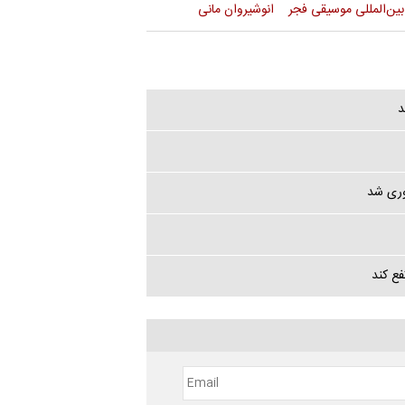
ین‌المللی موسیقی فجر
انوشیروان مانی
وری شد
فع کند