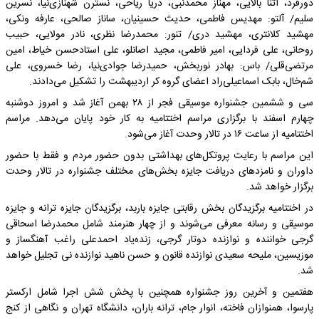
دورفرد، آتنا بالایی، مهناز محمدنبی، دریا ریاحی، نسترن شهنازی‌نیا، نسرین
سلیم/ آلتو: مهدیس فاطمی، حدیث حسینیان، ساناز صالحی، عارفه ونکی،
مهشید کلانتری، مهشید دری/ تنور: محمدرضا نظری، نادر مولایی، حبیب
روحانی، علی فردایی، امیر فاطمی، مجید اصانلو، علی استادحسن خیاط، امین
مرتضی‌قلی/ باس: بهادر نوربخش، حمیدرضا جوادی‌نیا، رضا خسروی، علی
شم‌خال، بابک اسماعیلی‌راد اعضای گروه کر اردیبهشت را تشکیل می‌دادند.
سی و ششمین جشنواره موسیقی فجر از ۲۸ بهمن آغاز شد و امروز دوشنبه
چهارم اسفند با برگزاری مراسم اختتامیه به کار خود پایان می‌دهد. مراسم
اختتامیه از ساعت ۱۶ در تالار وحدت آغاز می‌شود.
این مراسم با رعایت پروتکل‌های بهداشتی بدون حضور مردم و فقط با حضور
داوران و نامزدهای دریافت جایزه بخش‌های مختلف جشنواره در تالار وحدت
برگزار خواهد شد.
در اختتامیه برگزیدگان بخش رقابتی جایزه باربد، برگزیدگان جایزه ترانه و جایزه
موسیقی و رسانه معرفی می‌شوند و از چهار هنرمند شامل محمدرضا اسحاقی
گرجی خواننده و نوازنده دوتار گرجی، زنده‌یاد احمدعلی راغب آهنگساز و
موزیسین، ملیحه سعیدی نوازنده قانون و حسن ناهید نوازنده نی تجلیل خواهد
شد.
هفتمین و آخرین روز جشنواره همچنین با پخش شش اجرا شامل ارکستر
پارسوا، همنوازان فاخته، انوار جام، ترانه باران، دانشگاه تهران و نگاهی از کنج