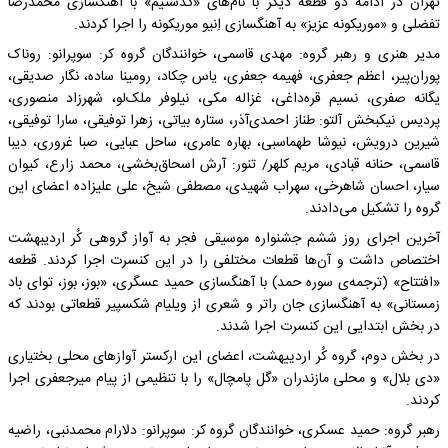
تهران در ادامه دو قطعه دیگر با نام‌های «گذشتیم» با آهنگسازی محمدرضا
تفضلی و «موریکونه عزیز» به آهنگسازی اِنیو موریکونه را اجرا کردند.
مدیر هنری و رهبر گروه: مهدی قاسمی، خوانندگان گروه کر: سوپرانو: روناک
پوران‌پیر، اعظم جعفری، فهیمه جعفری، یاس چکاد، رومینا ساده، نگار صدیقی،
یگانه صفری، نسیم قره‌داغی، غزاله مکی، نیلوفر ملک‌لو، شهرزاد منصوری،
پردیس نیکبخش آلتو: طناز احمدی‌آذر، ستاره بیاتی، زهرا توفیقی، سارا توفیقی،
شیرین درویش، نیوشا طهماسبی، بهاره عامری، ساحل عبایی، صبا غروری، دیبا
قاسمی، حنانه قبادی، مریم کلهر/ تنور: آرش اسحاق‌بخشی، محمد زارع، کیوان
سیار، احسان شاهرخی، سهراب شهیدی، مصطفی شیخ، علی علیزاده اعضای این
گروه را تشکیل می‌دادند.
آخرین اجرای روز ششم جشنواره موسیقی فجر به آواز گروهی کُر اردیبهشت
اختصاص داشت و آن‌ها قطعات مختلفی را در این کنسرت اجرا کردند. قطعه
«افتتاح» (ترجمه‌ی سوره‌ حمد) با آهنگسازی حمید عسگری، «بوز، بوز، توای باد
زمستانی» به آهنگسازی جان راتر و شعری از ویلیام شکسپیر قطعاتی بودند که
در بخش ابتدایی این کنسرت اجرا شدند.
در بخش دوم، گروه کُر اردییهشت، اعضای این ارکستر آوازهای محلی بختیاری
«دی بلال»‌ و محلی مازندران «گل پامچال» را با تنظیمی از‌ پیام میرجعفری اجرا
کردند.
رهبر گروه: حمید عسکری، خوانندگان گروه کر: سوپرانو: دلارام محمدنبی، راضیه