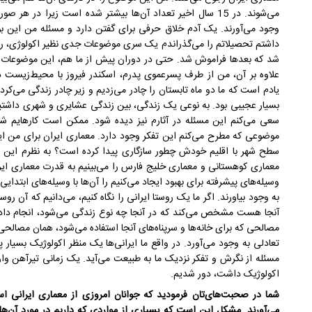
می‌شوند. در 15 سال اخیر تعداد آن‌ها بیشتر شده است زیرا در 
وجود می‌آورند. یک آدم خلاق حرفی برای گفتن دارد و مسئله من این ب
داشتم تحصیلاتم را می‌گذراندم یک سری موضوعات جدی نظیر اکولوژی، 
شد که بعدها فراموش شد. حتی در دوران پیش از ما هم، این موضوعات م
علاوه بر آن، من از طرف پسرعموی پدرم، اسکندر فیروز با محیط‌زیست د
یادم است که ما دو ماه تابستان را چادر می‌زدیم و زیر چادر زندگی می‌کرد
بسیار عجیبی بود. به نوعی یک زندگی، بین زندگی عشایری و شهری داشتی
سعی می‌کنم این مسئله در آثارم نیز دیده شود. ممکن است کارهایم ش
موضوعی که مطرح می‌کنم این تفکر وجود دارد. معماری ایران برای من ای
سطح شهر با اقلیم خودش چطور سازگاری پیدا کرده است؟ به نظرم این 
معماری کوهستانی و معماری خلیج فارس‌ را می‌بینیم به قدرت معماری ایران 
وسیله‌های پیشرفته برای بهبود ایجاد می‌کنیم را آن‌ها با وسیله‌های ابتدایی
به وجود بیاورند. اگر ما یک روستا ایرانی را نگاه کنیم، می‌دانیم که آن رو
آنجا هست مشخص می‌کند که در آنجا چه نوع زندگی می‌شود، انجام داد.
مصالحی که برای خانه‌ها و سرپناه‌های آنجا استفاده می‌شود، همان مصال
تعادلی به وجود می‌آورد. در واقع ما ایرانی‌ها یک منظر اکولوژیک بسیار پ
مسئله از نگرش و تفکر نزدیک ما به طبیعت می‌آید. یک زمانی تیرآهن وا
اکولوژیک داشت، دور شدیم.
شما در صحبت‌های‌تان فرمودید که جوانان امروزی از معماری ایرانی اس
می‌آورند. مشکل این است که بسیاری از مواردی که داریم در مورد آن‌