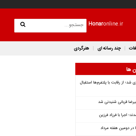
Honar
online.ir
غات
چند رسانه ای
هنرگردی
ن ها
شد؛ از رقابت با پلتفرم‌ها استقبال
یرضا قربانی شنیدنی شد
؛ اجرا با فرزاد فرزین