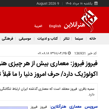
یکشنبه ۱۸ مرداد ۱۴۰۵
9 August 2026
English
العربية
خانه
سینما
تئاتر
کتاب و ادبیات
موسیقی
فرهنگی
کد خبر:
136931
۱۳۹۸/۰۴/۲۵ ۰۷:۰۸:۱۸
فیروز فیروز: معماری بیش از هر چیزی هنر
اکولوژیک دارد/ حرف امروز دنیا را ما قبلاً ت
سمیه باقری: فیروز معتقد است که معماری گذشته ایران ارتباط تنگاتنگی 
دارد.
سرویس معماری هنرآنلاین:
فیروز فیروز