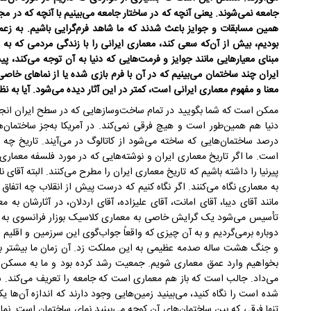
جامعه نمی‌شوند. یعنی آنچه که در ساختار جامعه می‌بینیم با آنچه که در مج
همین مسابقات و جوایز باعث شدند که ما شاهد فرم‌گرایی باشیم. به ز
بودیم، بیش از آن‌که سعی کند، معماری ایرانی را با زندگی مردمی که به 
مبنای معیارهایی مانند جوایز و فرمت‌هایی که دنیا به آن توجه می‌کند، 
ایران چند ساختمان می‌بینیم که در آن با فرم بازی شده یا از نماهای خاص
معنا و مفهوم معماری ایرانی است، کمتر در این آثار دیده می‌شود. آیا به نظ
ممکن است که شما بگویید در تمام ساخت‌وسازهایی که در سطح ایران انجا
درصد ساختمان‌هایی که ساخته می‌شود از کاتالوگ در می‌آیند. تاریخ چه
است. ما اگر تاریخ معماری ایران و نوشته‌هایی که در مورد فلسفه معماری ا
پیرنیا را داشته باشیم که تاریخ معماری ایران را مطرح می‌کنند. البته آقای ن
به معماری نگاه می‌کنند. اگر نگاه کنیم که درست پیش از انقلاب چه اتفاق مع
مانند آقای دیبا، آقای امانت، آقای علیزاده، آقای اردلان، در آثارشان به 
تأسیس می‌شود یک گرایش خاصی به معماری کلاسیک بوزار فرانسوی به وجو
دوباره برمی‌گردیم و به آن چیزی که واقعاً جواب‌گوی این سرزمین و اقل
و جنگ هشت ساله صدمه عظیمی به این مملکت زد. آن زمان ما بیشتر ب
بخواهیم وارد عمق معماری شویم. جمعیت رشد کرده بود و ما به مسکن ن
می‌داد. جالب است که باز هم معماری است که جامعه را تعریف می‌کند. شم
شده‌ است را نگاه کنید، می‌بینید زمین‌هایی وجود دارند که اندازه آن‌ها
تنها فرقی که بین ساختمان‌های آن کوچه می‌بینید نمای ساختمان است. نما