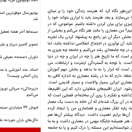
«ماه کوچولوی من» بهتری
ن‌طور نگاه کرد که هنرمند زندگی خود را بر مبنای
سازند و بعد هنرمند باید با ابزاری بتواند خود را
شد
 چیزی برای بیان کردن داشته باشیم. موضوعی که در
م؟ من معماری را مانند هنر نگاه می‌کنم و بخشی از
سینماها آخر هفته تعطی
بخش دیگر آن نیز راجع به پیشنهاد کردن یک تجربه
د آن نوآوری در اجتماع انعکاسی نداشته باشد؛ اما
تصویر کامبیز دیرباز و عل
یم در چه جامعه‌ای رشد می‌کنیم و جامعه چه چیزی به
 است که ما تاریخ هنر را چه در ایران و چه در دنیا
داوران «صحنه» معرفی شدند
است. با توجه به گستردگی اینترنت و ارتباطات، من
ن است که ابزار را به ما بدهد و بخش مهم آموزش
استاد، متد آموزشی یا مد
قاد دارم که ما در رشته معماری به اندازه کافی به
زبان آلمانی چیست؟
معماری ایرانی بسیار والاست و بسیار قدیمی است.
. ایران اقلیم‌های متفاوتی دارد که این اقلیم‌ها،
«زیرخاکی» سریالی نوروزی 
می‌کنیم
ذاشته و تفکرم را روی آن ساخته‌ام، فضایی است که
 در آن بزرگ شده‌ام که آن خانه به دست یک معمار
فروش ۴۴ میلیاردی سینما در دومین هفته‌ مرداد
ا، پایه تفکر معماری و فضاسازی من را ایجاد کرده
آن‌ها برایم اهمیت داشت. دیدگاه بیشتر آن‌ها هم
«گل‌های باران خورده» عل
، هنر همیشه جایگاه مهمی در معماری داشت و به ما
 نتوانسته‌ایم این مسئله را درک کنیم و یا به جامعه