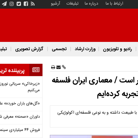
ارتباط با ما
درباره ما
تبلیغات
آرشیو
رادیو و تلویزیون
وزارت ارشاد
تجسمی
گزارش تصویری
تبلی
پربیننده تری
 است / معماری ایران فلسفه
«زیرخاکی» سریالی نوروزی 
می‌کنیم
جربه کرده‌ایم
«گل‌های باران خورده» عل
با طبیعت داشته و به نوعی فلسفه‌ای اکولوژیکی
داوران «صحنه» معرفی شدند
فروش ۴۴ میلیاردی سینما در دومین هفته‌ مرداد