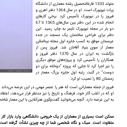
متولد 1333 فارغ‎التحصیل رشته معماری از دانشگاه
پرات نیویورک است. او در سال 1364 دفتر اهری و
فیروز را در نیویورک تأسیس کرد. برخی کارهای
انجام شده در این دفتر بین سال‌های 1365 تا 67
دو بار در مجله نیویورک تایمز به چاپ رسید. این
دفتر برای طراحی ساختمان یک مسجد در جده
عربستان موفق به کسب جایزه اول مجله بین‎المللی
معمار از سوی بنیاد آقاخان شد. فیروز پس از
بازگشت به ایران در سال 1370 دفتر فیروز و
همکاران را تأسیس کرد و پروژه‌های موفق دیگری
را نیز اجرا کرد تا جایی که پروژه "دوخانه برای دو
دوست" در گنبد، رتبه اول جایزه بزرگ معمار در
زمستان 80 را نصیب او کرد.
فیروز از جمله معمارانی است که هنر را عنصر مهمی در این عرصه می‌دان
او که در اغلب آثار خود، فرهنگ و تاریخ را نیز مدنظر قرار می‌دهد، اعتقاد
به این عرصه دارد. آنچه می‌خوانید گفت‌وگوی هنرآنلاین با این معمار شا
ممکن است بسیاری از معماران از یک خروجی دانشگاهی وارد بازار کار 
متفاوت است. سبک و نگاه شخصی شما از چه چیزی نشأت گرفته است 