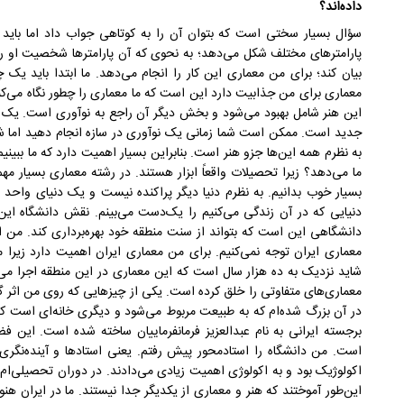
داده‌اند؟
سؤال بسیار سختی است که بتوان آن را به کوتاهی جواب داد اما باید ای
پارامترهای مختلف شکل می‌دهد؛ به نحوی که آن پارامترها شخصیت او را می‌
بیان کند؛ برای من معماری این کار را انجام می‌دهد. ما ابتدا باید یک
معماری برای من جذابیت دارد این است که ما معماری را چطور نگاه می‌کنی
این هنر شامل بهبود می‌شود و بخش دیگر آن راجع به نوآوری است. یک 
جدید است. ممکن است شما زمانی یک نوآوری در سازه انجام دهید اما شای
به نظرم همه این‌ها جزو هنر است. بنابراین بسیار اهمیت دارد که ما ببین
ما می‌دهد؟ زیرا تحصیلات واقعاً ابزار هستند. در رشته معماری بسیار مهم
بسیار خوب بدانیم. به نظرم دنیا دیگر پراکنده نیست و یک دنیای واحد 
دنیایی که در آن زندگی می‌کنیم را یک‌دست می‌بینم. نقش دانشگاه ای
دانشگاهی این است که بتواند از سنت منطقه خود بهره‌برداری کند. من اعت
معماری ایران توجه نمی‌کنیم. برای من معماری ایران اهمیت دارد زیرا 
شاید نزدیک به ده هزار سال است که این معماری در این منطقه اجرا می‌شود
معماری‌های متفاوتی را خلق کرده است. یکی از چیزهایی که روی من اثر گ
در آن بزرگ شده‌ام که به طبیعت مربوط می‌شود و دیگری خانه‌ای است که
برجسته ایرانی به نام عبدالعزیز فرمانفرماییان ساخته شده است. این فض
است. من دانشگاه را استادمحور پیش رفتم. یعنی استادها و آینده‌نگری 
اکولوژیک بود و به اکولوژی اهمیت زیادی می‌دادند. در دوران تحصیلی‌ام
این‌طور آموختند که هنر و معماری از یکدیگر جدا نیستند. ما در ایران هنوز