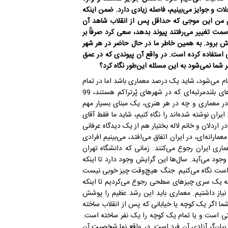
لات و جوایز می‌بینیم، فاصله زیادی دارد. ضمن اینکه
عم من این موجی که حداقل پس از انقلاب شاهد آن
سمت تغییر می‌رفتند پیوند بدهد، سعی کرد صرفاً بر
پیش برود. به همین خاطر ما در حال حاضر در هر شهر
ی استفاده کرده‌ است. در واقع آن پیوندی که در عمق
ر شما نمی‌شود به این مسئله این‌طور نگاه کرد؟
م می‌شود، شاید یک درصد معماری باشد اما در تمام
دنیا هم همین‌طور است و هیچ فرقی نمی‌کند. در آمریکا به‌جز ساختمان‌های بلندمرتبه‌ای که در شهرهای پُرتراکم هستند، 99
 در معماری و چه در هر هنری، یک مبنای بسیار مهم
یران نوشته شده‌اند را نگاه کنیم، شاید ما فقط آقای
ادر اردلان و خانم لاله بختیار هم از یک دیدگاه عرفانی
مارانه‌ای، در ایران اتفاق می‌افتد، می‌بینیم افرادی
معماری ایران رجوع می‌کنند. زمانی که دانشگاه تهران
د می‌آید. سال‌ها این گرایش وجود دارد تا اینکه
یم است نگاه می‌کنیم. جنگ هیچ‌وقت چیز خوبی نیست
ه یک سری چیزهای سطحی رجوع می‌کردیم تا اینکه
یاز داشتیم. معماری باید این رشد عظیم را پوشش
ا اگر یک کوچه یا خیابانی که پس از انقلاب ساخته
 یکی است و یا تمام یک کوچه را یک نفر ساخته است.
 بیان‌گر آزادی آن فرد است. در واقع نما شخصیت آن