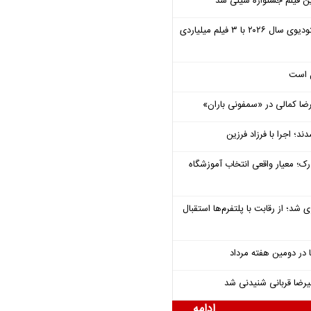
ن فیلم جشنواره شیلی شد
یونیورسال موفق‌ترین استودیوی سال ۲۰۲۶ با ۳ فیلم میلیاردی
ل است
یرضا کمالی در «سمفونی باران»
؛ اجرا با فرزاد فرزین
رک؛ معیار واقعی انتخاب آموزشگاه
شد؛ از رقابت با پلتفرم‌ها استقبال
یرضا قربانی شنیدنی شد
ادامه ...