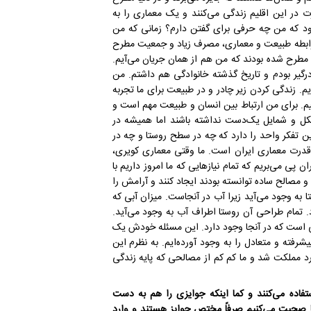
هر صورت در این اقلیم زندگی می‌کنند و یک معماری را به
ود که من چه حرفی برای گفتن دارم؟ زمانی که من
رابطه طبیعت و معماری، مصرف زیاد و جمعیت مطرح
طرح شده بودند که من هم از همان جریان می‌آیم.
رگیر بودم و تاریخ گذشته خانوادگی هم داشتم. من
یم. زندگی کردن زیر چادر و در طبیعت برای ما تجربه
م. برای من ارتباط بین انسان و طبیعت مهم است و
کل و شمایل یک‌دست نداشته باشند اما همیشه در
ن تفکر واحد را دارد که چه در سطح روستا و چه در
قدرت معماری ایران است. ما وقتی معماری کویری،
پی می‌بریم که تمام نیازهایی که ما امروز داریم با
 و مصالح‌ ساده توانسته‌ بودند ایجاد کنند و آرامش را
ستا به وجود می‌آید زیرا آب در آنجاست. میزان آبی که
 تمام طراحی آن روستا اطراف آب به وجود می‌آید.
حی است که در آنجا وجود دارد. این مسئله خودش یک
یشرفته و متعادل را به وجود آورده‌ایم. به نظرم این
رد مملکت شد و ما کم کم از مصالحی که پایه زندگی
تفاده می‌کنند و کما اینکه جوایزی را هم به دست
ها صحبت می‌کنیم صرفاً مختص جوایز هستند و وارد