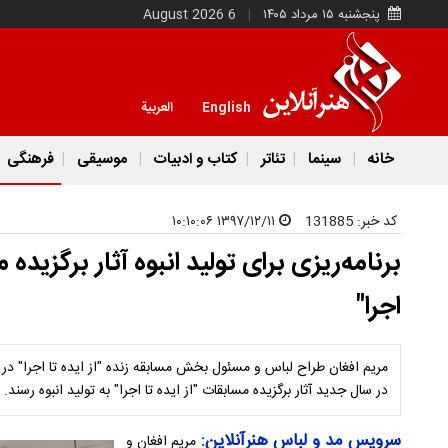
پنجشنبه ۱۵ مرداد ۱۴۰۵
6 August 2026
English
العربية
خانه
سینما
تئاتر
کتاب و ادبیات
موسیقی
فرهنگی
کد خبر:
131885
۱۳۹۷/۱۲/۱۱ ۱۰:۱۰:۰۶
برنامه‌ریزی برای تولید انبوه آثار برگزیده 
اجرا"
مریم افغان طراح لباس و مسئول بخش مسابقه زنده "از ایده تا اجرا" د
در سال جدید آثار برگزیده مسابقات "از ایده تا اجرا" به تولید انبوه رسند.
سرویس مد و لباس هنرآنلاین:
مریم افغان و