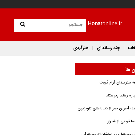
Honar
online.ir
غات
چند رسانه ای
هنرگردی
ن ها
ه هنرمندان آرام گرفت
هاره رهنما پیوستند
؛ آخرین خبر از دنباله‌های تلویزیون
ا قربانی از شیراز
ی صحنه‌ای در تماشاخانه صحنه آبی