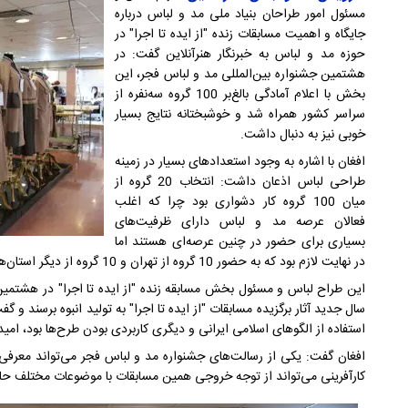
مسئول امور طراحان بنیاد ملی مد و لباس درباره
جایگاه و اهمیت مسابقات زنده "از ایده تا اجرا" در
حوزه مد و لباس به خبرنگار هنرآنلاین گفت: در
هشتمین جشنواره بین‌المللی مد و لباس فجر، این
بخش با اعلام آمادگی بالغ‌بر 100 گروه سه‌نفره از
سراسر کشور همراه شد و خوشبختانه نتایج بسیار
خوبی نیز به دنبال داشت.
افغان با اشاره به وجود استعدادهای بسیار در زمینه
طراحی لباس اذعان داشت: انتخاب 20 گروه از
میان 100 گروه کار دشواری بود چرا که اغلب
فعالان عرصه مد و لباس دارای ظرفیت‌های
بسیاری برای حضور در چنین عرصه‌ای هستند اما
در نهایت لازم بود که به حضور 10 گروه از تهران و 10 گروه از دیگر استان‌ها اکتفا کنیم.
این طراح لباس و مسئول بخش مسابقه زنده "از ایده تا اجرا" در هشتمین 
سال جدید آثار برگزیده مسابقات "از ایده تا اجرا" به تولید انبوه برسند و
استفاده از الگوهای اسلامی ایرانی و دیگری کاربردی بودن طرح‌ها بود، امیدو
افغان گفت: یکی از رسالت‌های جشنواره مد و لباس فجر می‌تواند معرفی نیرو
کارآفرینی می‌تواند از توجه خروجی همین مسابقات با موضوعات مختلف ح