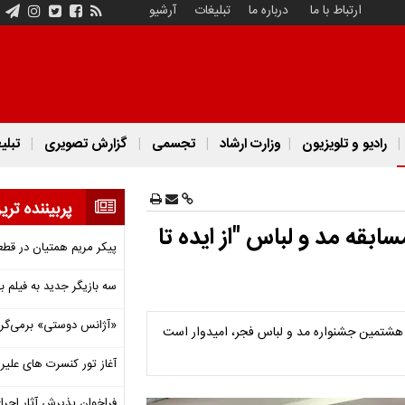
ارتباط با ما
درباره ما
تبلیغات
آرشیو
رادیو و تلویزیون
وزارت ارشاد
تجسمی
گزارش تصویری
تبلی
پربیننده تری
مسابقه مد و لباس "از ایده تا
پیکر مریم همتیان در قطع
سه بازیگر جدید به فیلم ب
«آژانس دوستی» برمی‌گردد
ر هشتمین جشنواره مد و لباس فجر، امیدوار است
آغاز تور کنسرت های علیرض
فراخوان پذیرش آثار اجرا