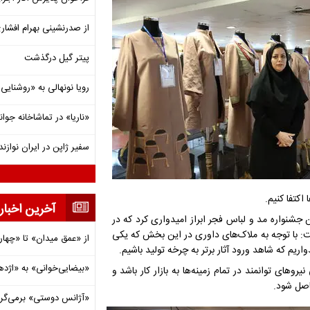
از صدرنشینی بهرام افشاری تا 
پیتر گیل درگذشت
رویا نونهالی به «روشنا
«ناریا» در تماشاخانه جوان
سفیر ژاپن در ایران نوازن
آخرین اخبار
جشنواره مد و لباس فجر ابراز امیدواری کرد که در
 گفت: با توجه به ملاک‌های داوری در این بخش که یکی
از «عمق میدان» تا «چهار
اریم که شاهد ورود آثار برتر به چرخه تولید باشیم.
«بیضایی‌خوانی» به «اژد
های توانمند در تمام زمینه‌ها به بازار کار باشد و
اصل شود.
«آژانس دوستی» برمی‌گردد