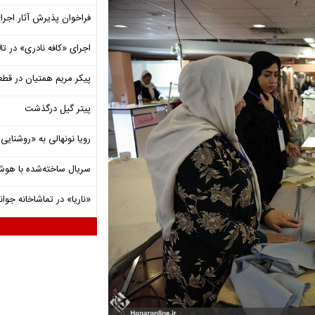
فراخوان پذیرش آثار اجرا
اجرای «کافه نادری» در تال
پیکر مریم همتیان در قطع
پیتر گیل درگذشت
رویا نونهالی به «روشنا
سریال ساخته‌شده با هو
«ناریا» در تماشاخانه جوان