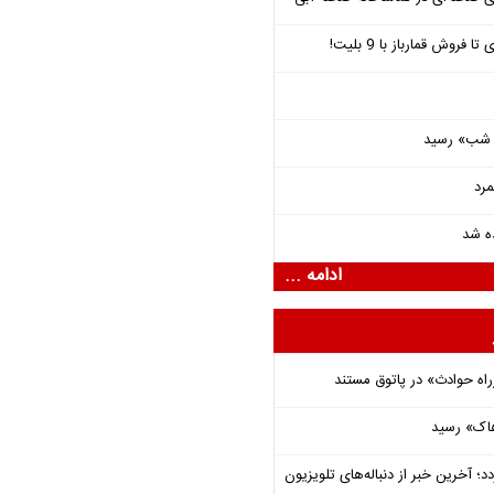
فروش قمارباز با 9 بلیت!
یی شب» رسید
مرد
ده شد
ادامه ...
راه حوادث» در پاتوق مستند
هاک» رسید
؛ آخرین خبر از دنباله‌های تلویزیون