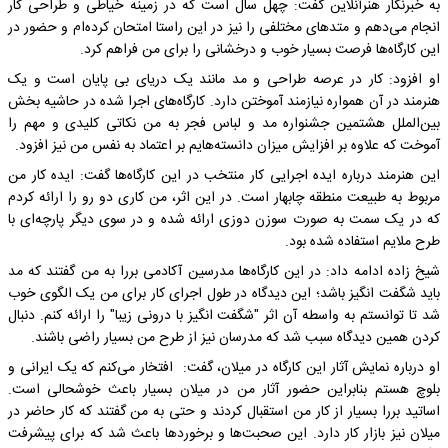
به خبرنگار هنرآنلاین گفت: چهل سال است که در زمینه خیاطی و طراحی کار
انجام می‌دهم و متدهای مختلفی را نیز در این راستا امتحان کرده‌ام و حضور در
این کارگاه‌ها فرصت بسیار خوب و درخشانی را برای من فراهم کرد.
او افزود: کار در عرصه طراحی و مد مانند یک دریای بی پایان است و یک
هنرمند در آن همواره نیازمند آموختن دارد. کارگاه‌های اجرا شده در حاشیه بخش
بین‌الملل هشتمین جشنواره مد و لباس فجر به من نکاتی کلیدی و مهم را
آموخت که علاوه بر افزایش میزان دانسته‌هایم بر اعتماد به نفس من نیز افزود.
این هنرمند درباره ایده اجرایی کار منتخب در این کارگاه‌ها گفت: ایده کار من
مربوط به طبیعت منطقه چابهار است. در این اثر، من کاری دو رو را ارائه کردم
که در یک سمت به صورت سوزن دوزی ارائه شده و در سوی دیگر پارچه‌ای با
طرح ملایم استفاده شده بود.
شیخ زاده ادامه داد: در این کارگاه‌ها مدرسین آکادمی بررا به من گفتند که مد
باید شگفت انگیز باشد؛ این دیدگاه در طول اجرای کار برای من یک الگوی خوب
شد تا توانستم به واسطه آن اثر "شگفت انگیز با درونی زیبا" را ارائه کنم. دنبال
کردن همین دیدگاه سبب شد که مدرسان نیز از طرح من بسیار راضی باشند.
او درباره نمایش آثار این کارگاه در میلان، گفت: افتخار می‌کنم که یک ایرانی و
بلوچ هستم بنابراین حضور آثار من در میلان بسیار باعث خوشحالی است.
اساتید بررا بسیار از کار من استقبال کردند و حتی به من گفتند که کار حاضر در
میلان نیز بازار کار دارد. این صحبت‌ها و برخوردها باعث شد که برای پیشرفت