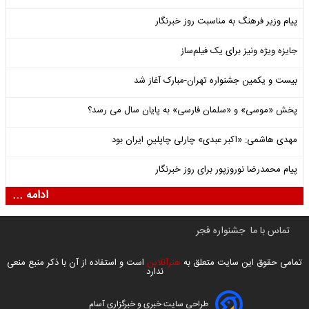
پیام وزیر فرهنگ به مناسبت روز خبرنگار
جایزه ویژه ونیز برای یک فیلم‌ساز
بیست و یکمین جشنواره تهران-مبارک آغاز شد
پخش «موسی» و «سلمان فارسی» به پایان سال می رسد؟
مهدی هاشمی: «اکبر عبدی» چارلی چاپلینِ ایران بود
پیام محمدرضا نوروزپور برای روز خبرنگار
ادامه ...
تماس با ما
جشنواره فجر
تمامی حقوق این سایت متعلق به
هنرآنلاین
است و استفاده از آن با ذکر منبع منعی
ندارد
طراحی سایت خبری و خبرگزاری آسام