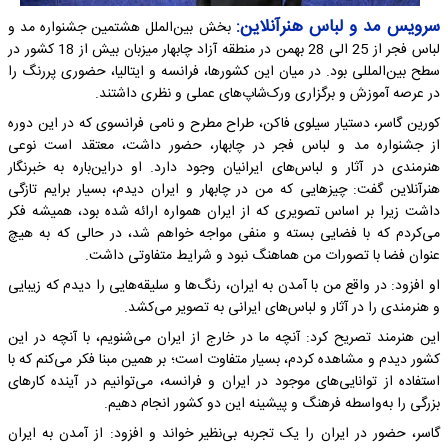
سرویس مد و لباس هنرآنلاین:
بخش بین‌الملل هشتمین جشنواره مد و
لباس فجر از 25 الی 28 بهمن در منطقه آزاد چابهار میزبان بیش از 18 کشور در
سطح بین‌المللی بود. در میان این کشورها، فرانسه و ایتالیا، حضوری پررنگ را
در عرصه آموزش و برگزاری ورک‌شاپ‌های عملی و نظری داشتند.
کورین گاسر، دستیار سیلوی فاکن، طراح مطرح و نامی فرانسوی که در این دوره
از جشنواره مد و لباس فجر در چابهار، حضور داشت، معتقد است نوعی
هنرمندی در آثار و لباس‌های ایرانیان وجود دارد. او دراین‌باره به خبرنگار
هنرآنلاین گفت: چیزهایی که من در چابهار و ایران دیدم، بسیار برایم تازگی
داشت زیرا بر اساس تصویری که از ایران همواره ارائه شده بود، همیشه فکر
می‌کردم که با فضایی بسته و منفی مواجه خواهم شد، در حالی که به هیچ
عنوان فضا با تصورات من هماهنگ نبود و شرایط متفاوتی داشت.
او افزود: در واقع من با آمدن به ایران، رنگ‌ها و سلیقه‌هایی را دیدم که زیبایی
و هنرمندی را در آثار و لباس‌های ایرانی به تصویر می‌کشد.
این هنرمند تصریح کرد: آنچه ما در خارج از ایران می‌شنویم، با آنچه در این
کشور دیدم و مشاهده کردم، بسیار متفاوت است؛ بر همین مبنا فکر می‌کنم که با
استفاده از توانایی‌های موجود در ایران و فرانسه، می‌توانیم در آینده کارهای
بزرگی را به‌واسطه فرهنگ و پیشینه این دو کشور انجام دهیم.
گاسر، حضور در ایران را یک تجربه بی‌نظیر خواند و افزود: از آمدن به ایران