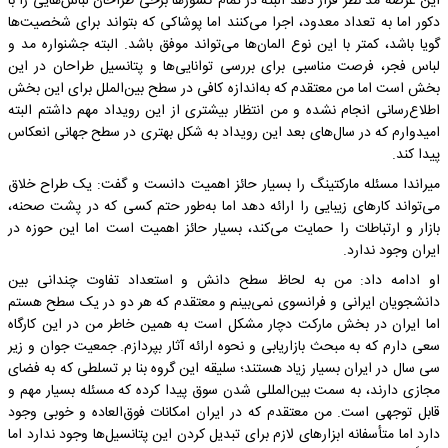
این عرصه مد نظر قرار دهد البته در تمام کشورها برخی طراحان لباس‌هایی را با
دکور اما به تعداد معدود، اجرا می‌کنند اما پوشاکی که بتواند برای شخصیت‌ها
گویا باشد، کمتر با این نوع المان‌ها می‌تواند موفق باشد. البته جشنواره مد و
لباس فجر، فرصت مناسبی برای بررسی توانایی‌ها و پتانسیل طراحان در این
بخش است اما من معتقدم که به‌اندازه کافی در سطح بین‌الملل برای این بخش
اطلاع‌رسانی انجام نشده و من انتظار بیشتری از این رویداد مهم داشتم البته
امیدوارم که در سال‌های بعد این رویداد به شکل بهتری در سطح جهانی انعکاس
پیدا کند.
میراندا مسئله مارکتینگ را بسیار حائز اهمیت دانست و گفت: یک طراح خلاق
می‌تواند کارهای زیبایی را ارائه دهد اما به‌طور حتم کسی که در پشت صحنه،
بازار و ارتباطات را حمایت می‌کند، بسیار حائز اهمیت است اما این حوزه در
ایران وجود ندارد.
او ادامه داد: من به لحاظ سطح دانش و استعداد تفاوت چندانی بین
دانشجویان ایرانی و فرانسوی نمی‌بینم و معتقدم که هر دو در یک سطح هستم
اما ایران در بخش مارکت دچار مشکل است به همین خاطر من در این کارگاه
سعی دارم که به مبحث بازاریابی و نحوه ارائه آثار بپردازم. جمعیت جوان و زیر
سی سال در ایران بسیار زیاد هستند؛ سلیقه این گروه بنا بر تسلطی که به فضای
مجازی دارند، به سمت بین‌المللی شدن سوق پیدا کرده که مسئله بسیار مهم و
قابل توجهی است. من معتقدم که در ایران امکانات فوق‌العاده و خوبی وجود
دارد اما متأسفانه ابزارهای لازم برای تبدیل کردن این پتانسیل‌ها وجود ندارد اما