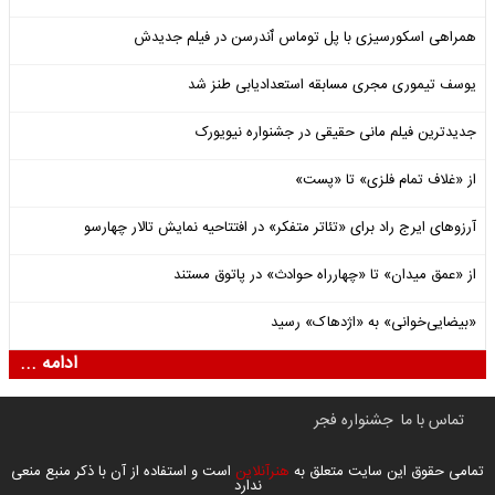
همراهی اسکورسیزی با پل توماس ٱندرسن در فیلم جدیدش
یوسف تیموری مجری مسابقه استعدادیابی طنز شد
جدیدترین فیلم مانی حقیقی در جشنواره نیویورک
از «غلاف تمام فلزی» تا «پست»
آرزوهای ایرج راد برای «تئاتر متفکر» در افتتاحیه نمایش تالار چهارسو
از «عمق میدان» تا «چهارراه حوادث» در پاتوق مستند
«بیضایی‌خوانی» به «اژدهاک» رسید
ادامه ...
تماس با ما
جشنواره فجر
تمامی حقوق این سایت متعلق به
هنرآنلاین
است و استفاده از آن با ذکر منبع منعی
ندارد