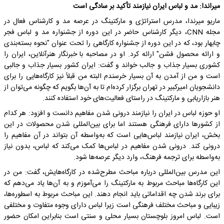
میراندا: مد و لباس ایران نیازمند تأکید بر سادگی است
ماریو میرندا، مدرس استراتژی و مارکتینگ در عرصه مد و کارشناس فعال در
مجله CNN، دیگر کارشناس حاضر در این دوره از جشنواره مد و لباس فجر
چابهار بود، که در این دوره از جشنواره کارگاهی را تحت عنوان "نحوه بسته‌بندی
و ارائه محصول فشن" ارائه کرد. او در مصاحبه با خبرنگار هنرآنلاین، ایران را
کشوری بسیار جذاب و جالب خواند و گفت: ایران کشور بسیار جذاب و جالبی
است و من از آمدن به آن بسیار خرسندم البته من قبلاً نیز کارگاه‌هایی را برای
دانشجویان امیرکبیر در تهران برگزار کرده‌ام تا به آن‌ها بگویم که چگونه می‌توان از
هنر بازاریابی و مارکتینگ در راستای فعالیت‌های خود استفاده کنند.
او حوزه لباس در ایران را نیازمند درونی شدن مفاهیم دانست و افزود: هر کدام
از کشورها دارای فرهنگی هستند اما برای بین‌المللی شدن محصولات در این
بخش، ایران نیازمند لباس‌هایی است که به‌واسطه آن بتواند در آن مفاهیم را
درونی کند. درونی شدن مفاهیم در لباس‌ها کمک می‌کند که لباس، بدون نیاز
به‌واسطه برای ترجمه فرهنگ، وارد دیگر عرصه‌ها شود.
این مدرس بین‌المللی درباره مباحث مطرح‌شده در کارگاه‌هایش، گفت: من در
این کارگاه‌ها مباحث مربوط به مارکتینگ را می‌آموزم و به آن‌ها یاد می‌دهم که
برای برند شدن چه اقداماتی باید انجام دهند. این مباحث مربوط به اسطوره‌ها،
زیبایی و مباحث مختلف فرهنگی است زیرا لباس دارای وجوه متفاوت و مختلفی
است. لباس امروز بلوچستان بسیار محلی و سنتی است بنابراین امکان حضور