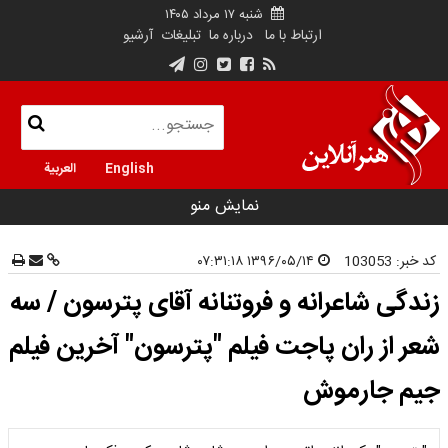
شنبه ۱۷ مرداد ۱۴۰۵
ارتباط با ما
درباره ما
تبلیغات
آرشیو
English
العربية
نمایش منو
کد خبر:
103053
۱۳۹۶/۰۵/۱۴ ۰۷:۳۱:۱۸
زندگی شاعرانه و فروتنانه آقای پترسون / سه
شعر از ران پاجت فیلم "پترسون" آخرین فیلم
جیم جارموش