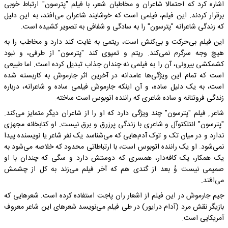
اشاره کرد که احتمالا شاعران و مخاطبان شعر، با فیلم "پترسون" ارتباط خوبی
برقرار کردند. این فیلم، فیلمی است که خوشایند شاعران می‌افتد، به این دلیل
که زندگی شاعرانه "پترسون" را به سادگی و شفافی به تصویر کشیده است.
این فیلم بی‌حرکت و بی‌کنش است، ریتمی به غایت کند دارد و مخاطب را به
هیچ وجه سرگرم نمی‌کند. ریتم و تمپوی کند "پترسون" از طرفی، و نبود
کشمکشی بیرونی، آن را به فیلمی نه چندان جذاب تبدیل کرده است. اما طبیعی
است که تمام این ویژگی‌ها عامدانه در آخرین اثر جارموش به کاربسته شده
است، به یک دلیل ساده، و آن اینکه جارموش فیلمی ساده و شاعرانه، درباره
زندگی فروتنانه و ساده شاعری که راننده اتوبوس است ساخته.
شاعر ِ فیلم "پترسون" چند ویژگی دارد که او را از شاعران دیگر متمایز می‌کند.
"پترسون" انتلکتوآل و شاعری با زندگی پرزرق و برق نیست. او کتابخانه مجهزی
ندارد و در میان تک و توک آدم‌هایی که می‌شناسد یک نفر شاعر یا نویسنده پیدا
نمی‌شود. او یک راننده اتوبوس است، با ارتباطاتی محدود که خلاصه می‌شود به
یک همکار، یک کافه‌دار، همسری که دوستش دارد و سگی که چندان با او
صمیمی نیست وُ بعد از گندی هم که آخر فیلم می‌زند به کل از چشمش
می‌افتد.
جیم جارموش در این فیلم از اشعار ران پاجت استفاده کرده است. شعرهایی که
بازیگر نقش مرد (آدام درایور) در طی فیلم می‌نویسد شعرهای این شاعر معروف
آمریکایی است.