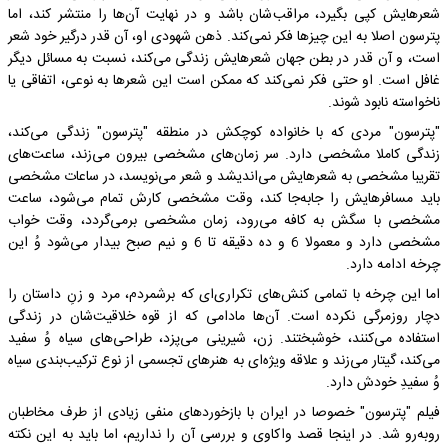
شعرهایش کپی بگیرد، مراقب‌شان باشد و در نهایت آن‌ها را منتشر کند، اما
پترسون اصلا به این چیزها فکر نمی‌کند. ذهن شهودی او، آن قدر درگیر خود شعر
است، و آن قدر در بطن جهان شعرهایش زندگی می‌کند، نسبت به مسائل دیگر
غافل است. او حتی فکر نمی‌کند که ممکن است این شعرها به نوعی، اتفاقی یا
ناخواسته نابود شوند.
"پترسون" مردی که با خانواده کوچکش در منطقه "پترسون" زندگی می‌کند،
زندگی کاملا مشخصی دارد. سر زمان‌های مشخصی بیرون می‌زند، ساعت‌های
تقریبا مشخصی به شعرهایش می‌اندیشد و شعر می‌نویسد، در ساعات مشخصی
باید مسافرهایش را جابه‌جا کند، وقت مشخصی کارش تمام می‌شود، ساعت
مشخصی با سگش به کافه می‌رود، زمان مشخصی برمی‌گردد، وقت خواب
مشخصی دارد و معمولا 6 و ده دقیقه تا 6 و نیم صبح بیدار می‌شود وُ این
چرخه ادامه دارد.
اما این چرخه با تمامی کنش‌های تکراری‌ای که برشمردم، مرد و زنِ داستان را
دچار روزمرگی نکرده است. آن‌ها مادامی که از قوه خلاقیت‌شان در زندگی
استفاده می‌کنند، خوشبختند. زن، شیرینی می‌پزد، طراحی‌های سیاه وُ سفید
می‌کند، گیتار می‌زند و علاقه ویژه‌ای به هنرهای تجسمی از نوع ترکیب‌بندی سیاه
وُ سفیدِ خودش دارد.
فیلم "پترسون" خصوصا در ایران با بازخورد‌های منفی زیادی از طرف مخاطبان
روبه‌رو شد. در اینجا قصد واکاوی و بررسی آن را نداریم، اما باید به این نکته