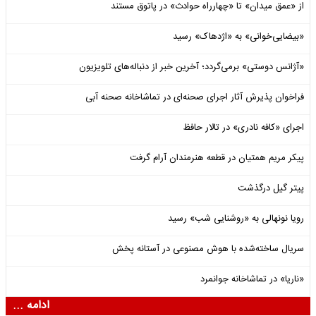
از «عمق میدان» تا «چهارراه حوادث» در پاتوق مستند
«بیضایی‌خوانی» به «اژدهاک» رسید
«آژانس دوستی» برمی‌گردد؛ آخرین خبر از دنباله‌های تلویزیون
فراخوان پذیرش آثار اجرای صحنه‌ای در تماشاخانه صحنه آبی
اجرای «کافه نادری» در تالار حافظ
پیکر مریم همتیان در قطعه هنرمندان آرام گرفت
پیتر گیل درگذشت
رویا نونهالی به «روشنایی شب» رسید
سریال ساخته‌شده با هوش مصنوعی در آستانه پخش
«ناریا» در تماشاخانه جوانمرد
ادامه ...