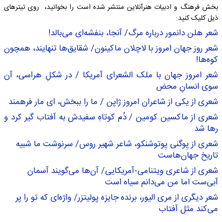
بخش فرهنگ و ادبیات هنرآنلاین منتشر شده است را بخوانید، روی تیترهای
ذیل کلیک کنید:
شعر هلن دانمور درباره مرگ/ آنجا، بنفشه‌ای می‌بالد!
شعر روز جهان امروز با لاچلان ماکینون/ شقایق‌ها تنهایند، همچون
کوه‌ها!
شعر امروز جهان با ملک الشعرای آمریکا / در شکلِ هراسی، آن
سوی انسانِ محض
شعری از یکی از شاعران امروز ژاپن / ما را ببخش، ای مار فرهمند
شعری از ماکسین کومین / دُم کوتاهِ سفیدش به آفتاب گیر کرد و
رها شد
شعری از یِوگنی یِوتوشنکو، شاعر شهیر روس/ سرنوشت ما شبیه
تاریخ جهان‌هاست
شعری از شاعری ویتنامی-آمریکایی/ آن‌ها می‌گویند آسمان
آبی‌ست اما من می‌دانم سیاه است
شعر دیگری از مری الیور، برنده جایزه پولیتزر/ واژه‌ای که تو را پر
می‌کند مثل آفتاب