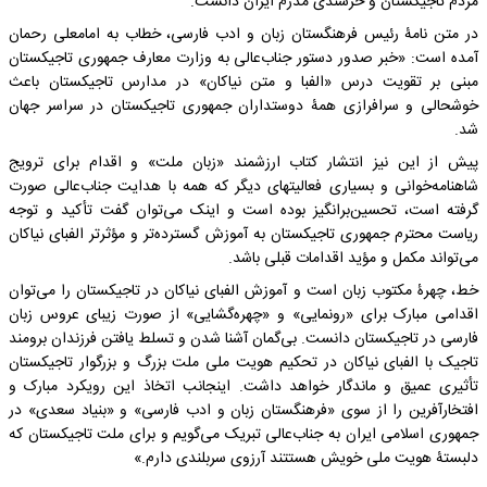
مردم تاجیکستان و خرسندی مدرم ایران دانست.
در متن نامۀ رئیس فرهنگستان زبان و ادب فارسی، خطاب به امامعلی رحمان
آمده است: «‌خبر صدور دستور جناب‌عالی به وزارت معارف جمهوری تاجیکستان
مبنی بر تقویت درس «الفبا و متن نیاکان» در مدارس تاجیکستان باعث
خوشحالی و سرافرازی همۀ دوستداران جمهوری تاجیکستان در سراسر جهان
شد.
پیش از این نیز انتشار کتاب ارزشمند «زبان ملت» و اقدام برای ترویج
شاهنامه‌خوانی و بسیاری فعالیتهای دیگر که همه با هدایت جناب‌عالی صورت
گرفته است، تحسین‌برانگیز بوده است و اینک می‌توان گفت تأکید و توجه
ریاست محترم جمهوری تاجیکستان به آموزش گسترده‌تر و مؤثرتر الفبای نیاکان
می‌تواند مکمل و مؤید اقدامات قبلی باشد.
خط، چهرۀ مکتوب زبان است و آموزش الفبای نیاکان در تاجیکستان را می‌توان
اقدامی مبارک برای «رونمایی» و «چهره‌گشایی» از صورت زیبای عروس زبان
فارسی در تاجیکستان دانست. بی‌گمان آشنا شدن و تسلط یافتن فرزندان برومند
تاجیک با الفبای نیاکان در تحکیم هویت ملی ملت بزرگ و بزرگوار تاجیکستان
تأثیری عمیق و ماندگار خواهد داشت. اینجانب اتخاذ این رویکرد مبارک و
افتخارآفرین را از سوی «فرهنگستان زبان و ادب فارسی» و «بنیاد سعدی» در
جمهوری اسلامی ایران به جناب‌عالی تبریک می‌گویم و برای ملت تاجیکستان که
دلبستۀ هویت ملی خویش هستتند آرزوی سربلندی دارم.»