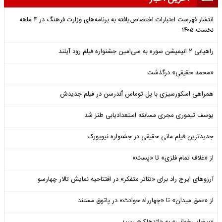
انتشار فهرست اعتبارات اختصاص‌یافته به برنامه‌های وزارت فرهنگ در ۴ ماهه
نخست ۱۴۰۵
راهیابی ۲ انیمیشن سوره به سی‌امین جشنواره فیلم رود آیلند
«محمد حقیقی» درگذشت
همراهی اسکورسیزی با پل توماس ٱندرسن در فیلم جدیدش
یوسف تیموری مجری مسابقه استعدادیابی طنز شد
جدیدترین فیلم مانی حقیقی در جشنواره نیویورک
از «غلاف تمام فلزی» تا «پست»
آرزوهای ایرج راد برای «تئاتر متفکر» در افتتاحیه نمایش تالار چهارسو
از «عمق میدان» تا «چهارراه حوادث» در پاتوق مستند