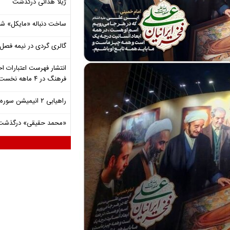
ژیلا هدائی درگذشت
ساخت دنباله «مایکل» ش
گالری گردی در نیمه فصل 
انتشار فهرست اعتبارات اخ
فرهنگ در ۴ ماهه نخست ۱۴۰۵
راهیابی ۲ انیمیشن سوره به سی‌امین جشنواره فیلم رود آیلند
«محمد حقیقی» درگذشت