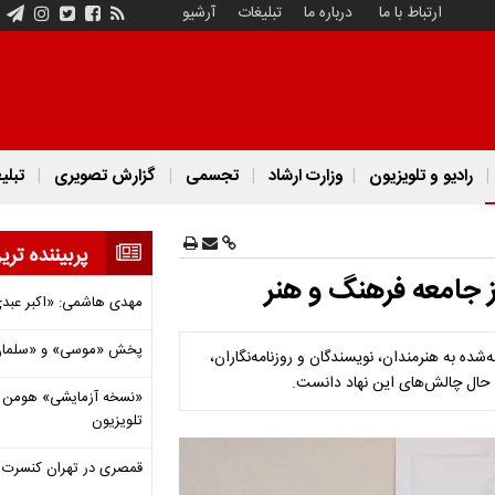
ارتباط با ما
درباره ما
تبلیغات
آرشیو
رادیو و تلویزیون
وزارت ارشاد
تجسمی
گزارش تصویری
تبلی
پربیننده تری
 جامعه فرهنگ و هنر
مهدی هاشمی: «اکبر عبدی»
پخش «موسی» و «سلمان 
‌شده به هنرمندان، نویسندگان و روزنامه‌نگاران،
 حال چالش‌های این نهاد دانست.
«نسخه آزمایشی» هومن برق
تلویزیون
قمصری در تهران کنسرت بر