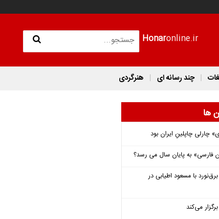
Honar
online.ir
غات
چند رسانه ای
هنرگردی
ن ها
 چارلی چاپلینِ ایران بود
فارسی» به پایان سال می رسد؟
‌نورد با مسعود اطیابی در
گزار می‌کند