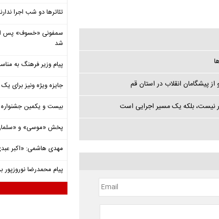
تئاترها دو شب اجرا ندارن
شد
ا
پیام وزیر فرهنگ به مناسب
ز پیشگامان انقلاب در استان قم
جایزه ویژه ونیز برای یک ف
ر نیست، بلکه یک مسیر اجرایی است
بیست و یکمین جشنواره ت
پخش «موسی» و «سلمان 
مهدی هاشمی: «اکبر عبدی»
پیام محمدرضا نوروزپور بر