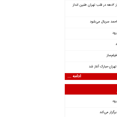
سمفونی «خسوف» پس از ۲دهه در قلب تهران طنین انداز
احمد سریال می‌شود
رود
د
یلم‌ساز
هران-مبارک آغاز شد
ادامه ...
رود
گزار می‌کند