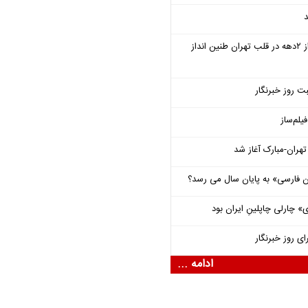
د
سمفونی «خسوف» پس از ۲دهه در قلب تهران طنین انداز
ت روز خبرنگار
یلم‌ساز
هران-مبارک آغاز شد
فارسی» به پایان سال می رسد؟
 چارلی چاپلینِ ایران بود
ای روز خبرنگار
ادامه ...