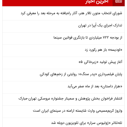
آخرین اخبار
شورای انتخاب متون تالار هنر، آثار راه‌یافته به مرحله بعد را معرفی کرد
تدارک اجرای یک اُپرا در تهران
از بودجه ۷۲۲ میلیاردی تا بازنگری قوانین سینما
«اودیسه» باز هم رکورد زد
آغاز پیش تولید «زیرخاکی ۵»
پایان فیلمبرداری «پدر سنگ»؛ روایتی از زخم‌های کودکی
«هزار داستان» بعد از ماه صفر می‌آید
انتشار فراخوان بخش پژوهش و سمینار جشنواره عروسکی تهران-مبارک
واروژ کریم‌مسیحی وارث شایسته ارامنه در سینمای ایران است
تله‌تئاتر «ژولیوس سزار» برای تلویزیون دوبله شد