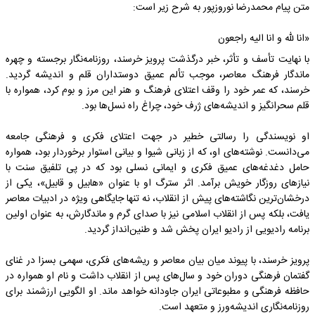
متن پیام محمدرضا نوروزپور به شرح زیر است:
«انا لله و انا الیه راجعون
با نهایت تأسف و تأثر، خبر درگذشت پرویز خرسند، روزنامه‌نگار برجسته و چهره
ماندگار فرهنگ معاصر، موجب تألم عمیق دوستداران قلم و اندیشه گردید.
خرسند، که عمر خود را وقف اعتلای فرهنگ و هنر این مرز و بوم کرد، همواره با
قلم سحرانگیز و اندیشه‌های ژرف خود، چراغ راه نسل‌ها بود.
او نویسندگی را رسالتی خطیر در جهت اعتلای فکری و فرهنگی جامعه
می‌دانست. نوشته‌های او، که از زبانی شیوا و بیانی استوار برخوردار بود، همواره
حامل دغدغه‌های عمیق فکری و ایمانی نسلی بود که در پی تلفیق سنت با
نیازهای روزگار خویش برآمد. اثر سترگ او با عنوان «هابیل و قابیل»، یکی از
درخشان‌ترین نگاشته‌های پیش از انقلاب، نه تنها جایگاهی ویژه در ادبیات معاصر
یافت، بلکه پس از انقلاب اسلامی نیز با صدای گرم و ماندگارش، به عنوان اولین
برنامه رادیویی از رادیو ایران پخش شد و طنین‌انداز گردید.
پرویز خرسند، با پیوند میان بیان معاصر و ریشه‌های فکری، سهمی بسزا در غنای
گفتمان فرهنگی دوران خود و سال‌های پس از انقلاب داشت و نام او همواره در
حافظه فرهنگی و مطبوعاتی ایران جاودانه خواهد ماند. او الگویی ارزشمند برای
روزنامه‌نگاری اندیشه‌ورز و متعهد است.