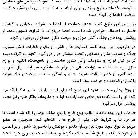
تسهیلات قرض‌الحسنه به افراد آسیب‌دیده، باهدف تقویت پوشش‌های حمایتی
و توسعه خدمات، طرح ویژه‌ای برای ارائه بیمه آتش سوزی با پوشش جنگ و
سرقت راه‌اندازی کرده است.
براساس این طرح که با هدف حمایت از اعضا در شرایط بحرانی و کاهش
خسارات احتمالی طراحی شده است، اعضا می‌توانند با شرایط تسهیل‌شده، از
پوشش بیمه‌های جنگ، آتش سوزی و سرقت منازل مسکونی برخوردار شوند.
در چارچوب این بیمه نامه، خسارت های ناشی از وقوع خطرات آتش سوزی،
جنگ و سرقت منازل مسکونی تحت پوشش قرار می گیرد. تعهدات شرکت بیمه
گر در قبال لوازم و ملزومات وآثار هنری ساختمان و تاسیسات، اثاثیه و لوازم
منزل، وسیله نقلیه، مسئولیت مالی در برابر همسایگان، سرمایه اموال تخریب
شده ناشی از خطر سرقت، هزینه اجاره و اسکان موقت، موجودی طلا، هزینه
پاکسازی ضایعات و غرامت فوت است.
از ویژگی‌های منحصر به‌فرد این طرح که برای اولین بار توسط بیمه گر ارائه می
شود این است که به‌طور خاص خسارات به لوازم و ملزومات وآثار هنری نیز تحت
پوشش قرار می‌گیرد.
خدمات این بیمه نامه در قالب پنج طرح با پنج سقف قیمتی ارائه شده است تا
هر فرد بنا بر شرایط خود یکی از طرح ها را انتخاب کند. همچنین هر عضو
می‌تواند نوع تعهد مورد نیاز ومبلغ دلخواه پوشش را به‌صورت شناور و بر اساس
نیاز خود در قالب طرح ششم انتخاب کرده و بیمه نامه جدید برای خود ایجاد