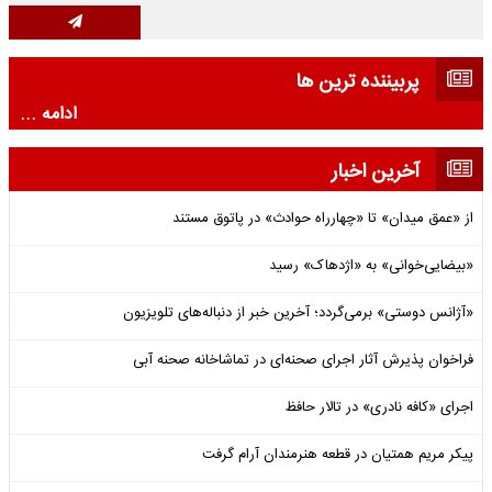
پربیننده ترین ها
ادامه ...
آخرین اخبار
از «عمق میدان» تا «چهارراه حوادث» در پاتوق مستند
«بیضایی‌خوانی» به «اژدهاک» رسید
«آژانس دوستی» برمی‌گردد؛ آخرین خبر از دنباله‌های تلویزیون
فراخوان پذیرش آثار اجرای صحنه‌ای در تماشاخانه صحنه آبی
اجرای «کافه نادری» در تالار حافظ
پیکر مریم همتیان در قطعه هنرمندان آرام گرفت