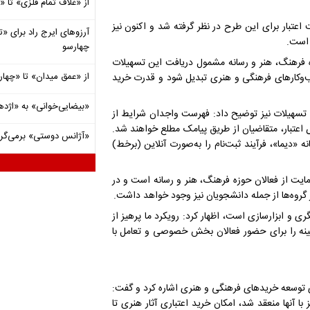
از «غلاف تمام فلزی» تا
 اعتبار برای این طرح در نظر گرفته شد و اکنون نیز
آرزوهای ایرج راد برای «تئ
 است.
چهارسو
 فعالان و کنشگران حوزه فرهنگ، هنر و رسانه مشمول دریافت این تسهیلات
از «عمق میدان» تا «چهار
ب‌وکارهای فرهنگی و هنری تبدیل شود و قدرت خرید
«بیضایی‌خوانی» به «اژد
 تسهیلات نیز توضیح داد: فهرست واجدان شرایط از
تبار، متقاضیان از طریق پیامک مطلع خواهند شد.
«آژانس دوستی» برمی‌گردد
«دیما»، فرآیند ثبت‌نام را به‌صورت آنلاین (برخط)
ایت از فعالان حوزه فرهنگ، هنر و رسانه است و در
روه‌ها از جمله دانشجویان نیز وجود خواهد داشت.
 و ابزارسازی است، اظهار کرد: رویکرد ما پرهیز از
مینه را برای حضور فعالان بخش خصوصی و تعامل با
ی توسعه خریدهای فرهنگی و هنری اشاره کرد و گفت:
با آنها منعقد شد، امکان خرید اعتباری آثار هنری تا