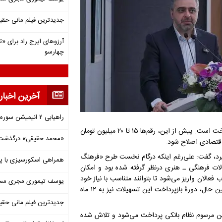
جدیدترین فیلم مانی حقی
آرزوهای ایرج راد برای «تئ
چهارسو
آخرین اخبار
راهیابی ۲ انیمیشن سوره به سی‌امین جشنواره فیلم رود آیلند
میلیون تومان افزایش یافته و توسط سامانه «دیما»ی بانک ملت قابل پرداخت است. پیش از این، رقم‌ها ۱۵ تا ۲۰ میلیون تومان
«محمد حقیقی» درگذشت
اقتصادی اصلاح شود.
ی‌گیرد، گفت: علی‌رغم اینکه درگام نخست طرح «فرهنگ
همراهی اسکورسیزی با پ
لات فرهنگی ـ هنری درنظر گرفته شده بود و امکان
 فعالان واریز می‌شود تا بتوانند متناسب با نیاز خود
یوسف تیموری مجری مساب
آن را مدیریت کرده و در هر بخشی که نیاز است آن را هزینه کنند. در عین حال، دورۀ بازپرداخت این تسهیلات نیز به ۱۲ ماه
جدیدترین فیلم مانی حقی
ین مرسوم نظام بانکی پرداخت می‌شود و تلاش شده