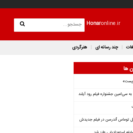
Honar
online.ir
غات
چند رسانه ای
هنرگردی
ن ها
 «پست»
ل توماس ٱندرسن در فیلم جدیدش
قه استعدادیابی طنز شد