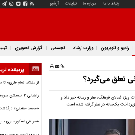
ارتباط با ما
درباره ما
تبلیغات
آرشیو
رادیو و تلویزیون
وزارت ارشاد
تجسمی
گزارش تصویری
تبلی
پربیننده تری
از «غلاف تمام فلزی» تا
راهیابی ۲ انیمیشن سوره به سی‌امین جشنواره فیلم رود آیلند
یژه فعالان فرهنگ، هنر و رسانه خبر داد و
«محمد حقیقی» درگذشت
همراهی اسکورسیزی با پ
یوسف تیموری مجری مساب