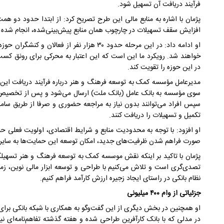
فرآیند دریافت آن تسهیل شود.
پژمان با اشاره به منابع مالی این طرح تصریح کرد: از ابتدا حدود دو همت
افزایش سقف تسهیلات در چارچوب همان منابع پیش‌بینی‌شده، انجام شده
او ادامه داد: در این مرحله حدود ۳۰ هزار نفر از
خواهند شد. رویکرد ما این است که این اعتبار به محرکی برای رونق کس
در این حوزه را تقویت کند.
مدیرعامل مؤسسه کمک به توسعه فرهنگ و هنر درباره فرآیند دریافت این
سوی مؤسسه به بانک عامل (بانک ملت) ارسال می‌شود و پس از تخصیص اع
سپس افراد می‌توانند بدون نیاز به مراجعه حضوری و صرفا از طریق سامانه 
تکمیل و تسهیلات را دریافت کنند.
او افزود: با توجه به محدودیت منابع و شرایط اقتصادی، اولویت فعلی حم
صورت فراهم شدن ظرفیت‌های جدید، امکان توسعه این حمایت‌ها به سایر گ
پژمان با تاکید بر اینکه نقش موسسه کمک به توسعه فرهنگ و هنر تسهیلگری
تصدی‌گری است و تلاش می‌کنیم با طراحی و توسعه ابزار مالی نوین، ز
نظام بانکی در راستای ایجاد زجیره ارزش کارآمد فراهم کنیم.
جزئیاتی از وام ۴۰۰ میلیونی
او همچنین در بخش دیگری از این گفت‌وگو به همکاری با شبکه بانکی برا
در مدلی که با بانک کارآفرین طراحی شده و هفته گذشته تفاهم‌نامه‌ای نیز 