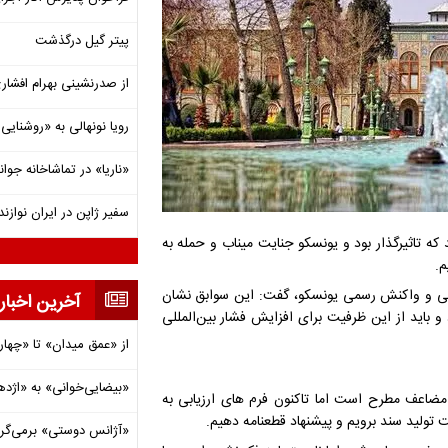
پیتر گیل درگذشت
از صدرنشینی بهرام افشاری تا 
رویا نونهالی به «روشنا
«ناریا» در تماشاخانه جوان
سفیر ژاپن در ایران نوازن
ه تاثیرگذار بود و یونسکو جنایت میناب و حمله به
م.
به تهدید ترامپ در سال ۲۰۱۷ علیه ۵۲ مرکز فرهنگی و واکنش رسمی یونسکو، گفت: این سوابق نشان
آخرین اخبار
باید از این ظرفیت برای افزایش فشار بین‌المللی
از «عمق میدان» تا «چهار
«بیضایی‌خوانی» به «اژد
مضاعف مطرح است اما تاکنون فرم های ارزیابی به
 تولید سند برویم و پیشنهاد قطعنامه دهیم‌.
«آژانس دوستی» برمی‌گردد