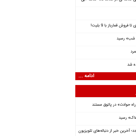
فروش قمارباز با 9 بلیت!
یی شب» رسید
مرد
ده شد
ادامه ...
راه حوادث» در پاتوق مستند
هاک» رسید
؛ آخرین خبر از دنباله‌های تلویزیون