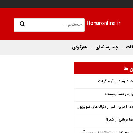
Honar
online.ir
غات
چند رسانه ای
هنرگردی
ن ها
ه هنرمندان آرام گرفت
هاره رهنما پیوستند
؛ آخرین خبر از دنباله‌های تلویزیون
ا قربانی از شیراز
ی صحنه‌ای در تماشاخانه صحنه آبی