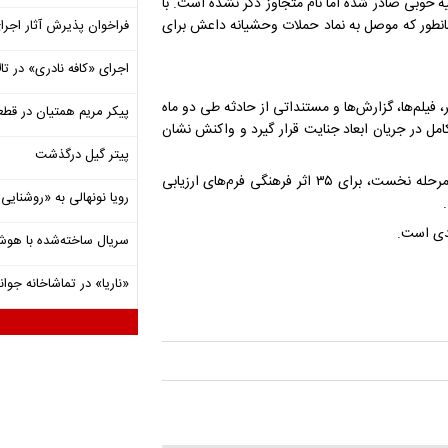
دو روز قبل بیانیه خوبی صادر شده اما نام متجاوز ذکر نشده است. با
مانطور که موصل به نماد حملات وحشیانه داعش برای
فراخوان پذیرش آثار اجرا
اجرای «کافه نادری» در تال
، فیلم‌ها، گزارش‌ها و مستنداتی از حادثه طی دو ماه
پیکر مریم همتیان در قطع
 کامل در جریان ابعاد جنایت قرار گیرد و واکنش نشان
پیتر گیل درگذشت
مشاور معاون میراث فرهنگی نیز در این نشست گفت: در مرحله نخست، برای ۳۵ اثر فرهنگی فرم‌های ارزیابی
رویا نونهالی به «روشنا
جدی است.
سریال ساخته‌شده با هو
«ناریا» در تماشاخانه جوان