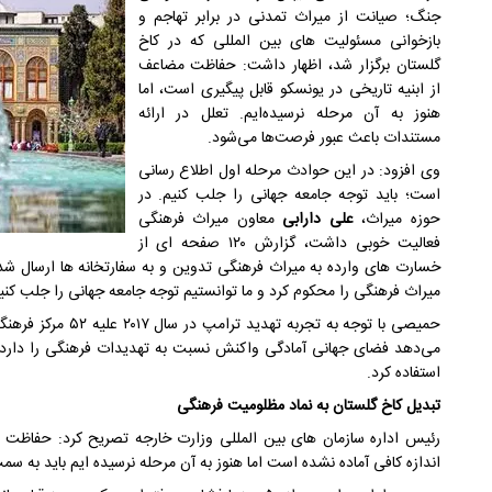
جنگ؛ صیانت از میراث تمدنی در برابر تهاجم و
بازخوانی مسئولیت های بین المللی که در کاخ
گلستان برگزار شد، اظهار داشت: حفاظت مضاعف
از ابنیه تاریخی در یونسکو قابل پیگیری است، اما
هنوز به آن مرحله نرسیده‌ایم. تعلل در ارائه
مستندات باعث عبور فرصت‌ها می‌شود.
وی افزود: در این حوادث مرحله اول اطلاع رسانی
است؛ باید توجه جامعه جهانی را جلب کنیم. در
حوزه میراث،
علی دارابی
معاون میراث فرهنگی
فعالیت خوبی داشت، گزارش ۱۲۰ صفحه ای از
خسارت های وارده به میراث فرهنگی تدوین و به سفارتخانه ها ارسال شد ک
میراث فرهنگی را محکوم کرد و ما توانستیم توجه جامعه جهانی را جلب کنی
حمیصی با توجه به تجر
می‌دهد فضای جهانی آمادگی واکنش نسبت به تهدیدات فرهنگی را دارد و 
استفاده کرد.
تبدیل کاخ گلستان به نماد مظلومیت فرهنگی
رئیس اداره سازمان های بین المللی وزارت خارجه تصریح کرد: حفاظت 
اندازه کافی آماده نشده است اما هنوز به آن مرحله نرسیده ایم باید به سمت