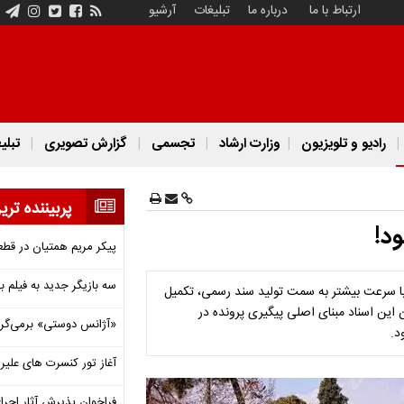
ارتباط با ما
درباره ما
تبلیغات
آرشیو
رادیو و تلویزیون
وزارت ارشاد
تجسمی
گزارش تصویری
تبلی
پربیننده تری
ود!
پیکر مریم همتیان در قطع
سه بازیگر جدید به فیلم ب
د با سرعت بیشتر به سمت تولید سند رسمی، تکمیل
این اسناد مبنای اصلی پیگیری پرونده در
«آژانس دوستی» برمی‌گردد
د.
آغاز تور کنسرت های علیرض
فراخوان پذیرش آثار اجرا