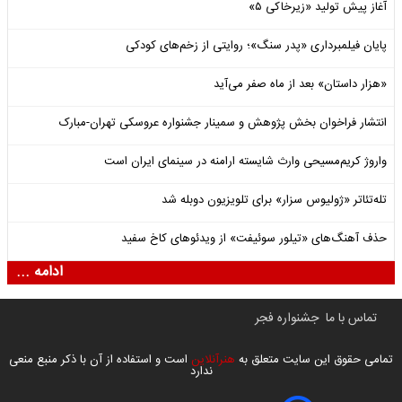
آغاز پیش تولید «زیرخاکی ۵»
پایان فیلمبرداری «پدر سنگ»؛ روایتی از زخم‌های کودکی
«هزار داستان» بعد از ماه صفر می‌آید
انتشار فراخوان بخش پژوهش و سمینار جشنواره عروسکی تهران-مبارک
واروژ کریم‌مسیحی وارث شایسته ارامنه در سینمای ایران است
تله‌تئاتر «ژولیوس سزار» برای تلویزیون دوبله شد
حذف آهنگ‌های «تیلور سوئیفت» از ویدئوهای کاخ سفید
ادامه ...
تماس با ما
جشنواره فجر
تمامی حقوق این سایت متعلق به
هنرآنلاین
است و استفاده از آن با ذکر منبع منعی
ندارد