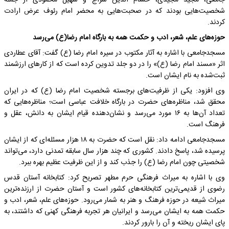
جامعی، مجید مجیدی، حسام الدین سراج و سهیل محمودی از جمله
شخصیت‌هایی بودند که در صحبت‌هایی به محضر امام رئوف عرض ارادت
کردند.
حوزه‌های علم، شعر، ادب و حکمت همه به بارگاه امام رضا(ع) می‌رسد
مسجدجامعی با اشاره به آثار مکتوب در سیره امام رضا (ع) گفت: آقای عطاردی
اثر «مسند امام رضا (ع)» را در دو جلد تدوین کرده است که از کارهای ارزشمند
ثبت‌شده به نام ایشان است.
وی افزود: یکی از ظرفیت‌های برجسته شخصیت امام رضا (ع) که در ایران
محقق شد، مناظره‌های حضرت در بارگاه خلافت عباسی است؛ مناظره‌هایی که
تعداد آن‌ها به ۱۶ مورد می‌رسد و نشان‌دهنده قیام ایشان به دانش، عقل و
فرهنگ است.
مسجدجامعی ادامه داد: نقل است که حضرت به ۱۸ هزار مسئله‌ای که از ایشان
پرسیده شد، پاسخ دادند. کشوری که چند هزار سال سابقه تمدنی دارد، می‌تواند
شخصیتی چون امام رضا (ع) را جذب کند و از این ظرفیت عظیم بهره ببرد.
وی با اشاره به میراث فرهنگی حرم مطهر تصریح کرد: کتابخانه آستان قدس
رضوی از قدیمی‌ترین کتابخانه‌های کشور است و آستان حضرت از ارزنده‌ترین
میراث شیعه در حوزه فرهنگ و هنر به شمار می‌رود. حوزه‌های علم، شعر، ادب و
حکمت همه به ایشان می‌رسد و ایرانیان هر تجربه فرهنگی کهنی که داشتند، به
پای ایشان ریخته و آن را بارور کردند.