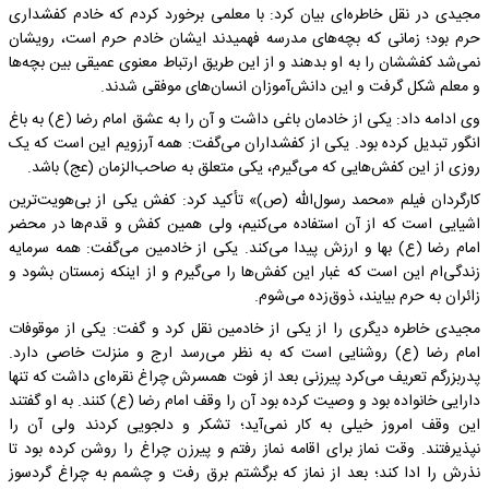
مجیدی در نقل خاطره‌ای بیان کرد: با معلمی برخورد کردم که خادم کفشداری
حرم بود؛ زمانی که بچه‌های مدرسه فهمیدند ایشان خادم حرم است، رویشان
نمی‌شد کفششان را به او بدهند و از این طریق ارتباط معنوی عمیقی بین بچه‌ها
و معلم شکل گرفت و این دانش‌آموزان انسان‌های موفقی شدند.
وی ادامه داد: یکی از خادمان باغی داشت و آن را به عشق امام رضا (ع) به باغ
انگور تبدیل کرده بود. یکی از کفشداران می‌گفت: همه آرزویم این است که یک
روزی از این کفش‌هایی که می‌گیرم، یکی متعلق به صاحب‌الزمان (عج) باشد.
کارگردان فیلم «محمد رسول‌الله (ص)» تأکید کرد: کفش یکی از بی‌هویت‌ترین
اشیایی است که از آن استفاده می‌کنیم، ولی همین کفش و قدم‌ها در محضر
امام رضا (ع) بها و ارزش پیدا می‌کند. یکی از خادمین می‌گفت: همه سرمایه
زندگی‌ام این است که غبار این کفش‌ها را می‌گیرم و از اینکه زمستان بشود و
زائران به حرم بیایند، ذوق‌زده می‌شوم.
مجیدی خاطره دیگری را از یکی از خادمین نقل کرد و گفت: یکی از موقوفات
امام رضا (ع) روشنایی است که به نظر می‌رسد ارج و منزلت خاصی دارد.
پدربزرگم تعریف می‌کرد پیرزنی بعد از فوت همسرش چراغ نقره‌ای داشت که تنها
دارایی خانواده بود و وصیت کرده بود آن را وقف امام رضا (ع) کنند. به او گفتند
این وقف امروز خیلی به کار نمی‌آید؛ تشکر و دلجویی کردند ولی آن را
نپذیرفتند. وقت نماز برای اقامه نماز رفتم و پیرزن چراغ را روشن کرده بود تا
نذرش را ادا کند؛ بعد از نماز که برگشتم برق رفت و چشمم به چراغ گردسوز