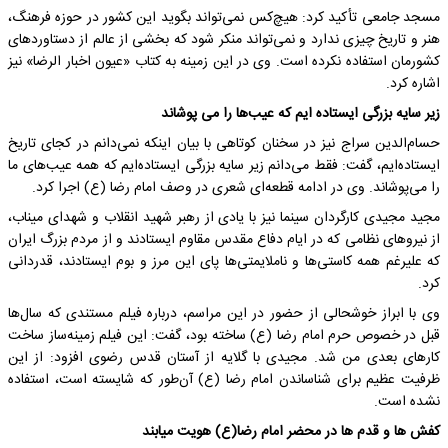
مسجد جامعی تأکید کرد: هیچ‌کس نمی‌تواند بگوید این کشور در حوزه فرهنگ،
هنر و تاریخ چیزی ندارد و نمی‌تواند منکر شود که بخشی از عالم از دستاوردهای
کشورمان استفاده نکرده است. وی در این زمینه به کتاب «عیون اخبار الرضا» نیز
اشاره کرد.
زیر سایه بزرگی ایستاده ایم که عیب‌ها را می پوشاند
حسام‌الدین سراج نیز در سخنان کوتاهی با بیان اینکه نمی‌دانم در کجای تاریخ
ایستاده‌ایم، گفت: فقط می‌دانم زیر سایه بزرگی ایستاده‌ایم که همه عیب‌های ما
را می‌پوشاند. وی در ادامه قطعه‌ای شعری در وصف امام رضا (ع) اجرا کرد.
مجید مجیدی کارگردان سینما نیز با یادی از رهبر شهید انقلاب و شهدای میناب،
از نیروهای نظامی که در ایام دفاع مقدس مقاوم ایستادند و از مردم بزرگ ایران
که علیرغم همه کاستی‌ها و ناملایمتی‌ها پای این مرز و بوم ایستادند، قدردانی
کرد.
وی با ابراز خوشحالی از حضور در این مراسم، درباره فیلم مستندی که سال‌ها
قبل در خصوص حرم امام رضا (ع) ساخته بود، گفت: این فیلم زمینه‌ساز ساخت
کارهای بعدی من شد. مجیدی با گلایه از آستان قدس رضوی افزود: از این
ظرفیت عظیم برای شناساندن امام رضا (ع) آن‌طور که شایسته است، استفاده
نشده است.
کفش ها و قدم ها در محضر امام رضا(ع) هویت میابند