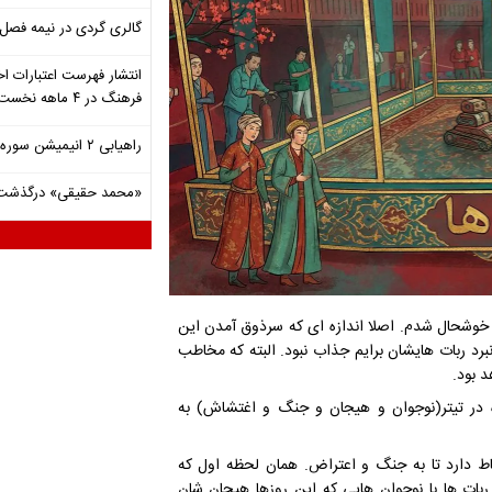
گالری گردی در نیمه فصل 
انتشار فهرست اعتبارات اخ
فرهنگ در ۴ ماهه نخست ۱۴۰۵
راهیابی ۲ انیمیشن سوره به سی‌امین جشنواره فیلم رود آیلند
«محمد حقیقی» درگذشت
وشحال شدم. اصلا اندازه ای که سرذوق آمدن این
برد ربات هایشان برایم جذاب نبود. البته که مخاطب
 در تیتر(نوجوان و هیجان و جنگ و اغتشاش) به
اط دارد تا به جنگ و اعتراض. همان لحظه اول که
ربات ها با نوجوان هایی که این روزها هیجان شان