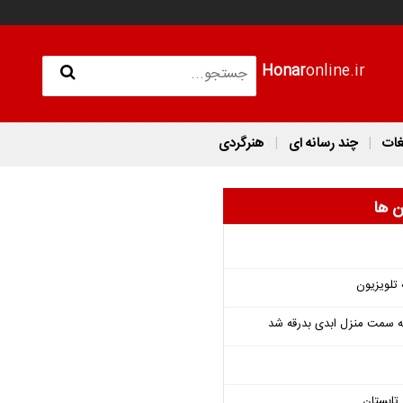
Honar
online.ir
غات
چند رسانه ای
هنرگردی
ن ها
 تلویزیون
 به سمت منزل ابدی بدرقه شد
تابستان