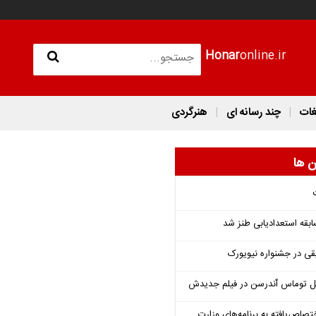
Honar
online.ir
غات
چند رسانه ای
هنرگردی
ن ها
قه استعدادیابی طنز شد
قی در جشنواره نیویورک
ل توماس ٱندرسن در فیلم جدیدش
تصاص‌یافته به برنامه‌های وزارت