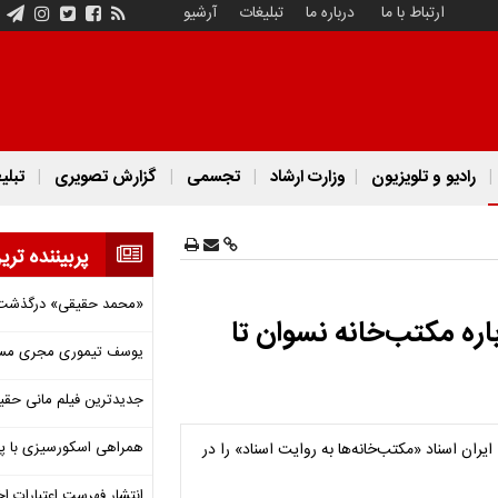
ارتباط با ما
درباره ما
تبلیغات
آرشیو
رادیو و تلویزیون
وزارت ارشاد
تجسمی
گزارش تصویری
تبلی
پربیننده تری
«محمد حقیقی» درگذشت
اره مکتب‌خانه نسوان تا
یوسف تیموری مجری مساب
جدیدترین فیلم مانی حقی
همراهی اسکورسیزی با پ
یران اسناد «مکتب‌خانه‌ها به روایت اسناد» را در
انتشار فهرست اعتبارات اخ