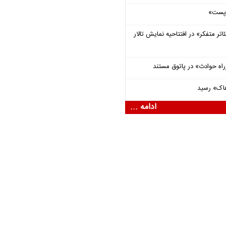
 «پست»
اتر متفکر» در افتتاحیه نمایش تالار
راه حوادث» در پاتوق مستند
هاک» رسید
ادامه ...