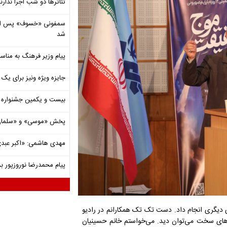
تئاترها دو شب اجرا ندارن
شد
پیام وزیر فرهنگ به مناسب
جایزه ویژه ونیز برای یک ف
بیست و یکمین جشنواره ت
پخش «موسی» و «سلمان 
مهدی هاشمی: «اکبر عبدی»
پیام محمدرضا نوروزپور بر
 دیگری انجام داد. دست تک تک همکارانم در رادیو
ظه‌های سخت می‌توان دید. می‌خواستم خانم حسینیان