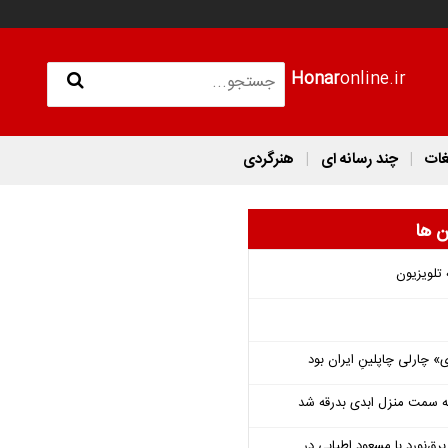
Honar
online.ir
غات
چند رسانه ای
هنرگردی
ن ها
 تلویزیون
 چارلی چاپلینِ ایران بود
 به سمت منزل ابدی بدرقه شد
‌نورد با مسعود اطیابی در