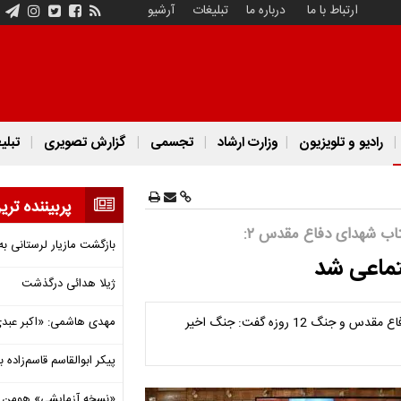
ارتباط با ما
درباره ما
تبلیغات
آرشیو
رادیو و تلویزیون
وزارت ارشاد
تجسمی
گزارش تصویری
تبلی
پربیننده تری
تاب شهدای دفاع مقدس ۲:
بازگشت مازیار لرستانی به
ژیلا هدائی درگذشت
معاون صدای رسانه ملی با اشاره به جنگ نیابتی آمریکا در هشت سال دفاع مقدس و جنگ 12 روزه گفت: جنگ اخیر
مهدی هاشمی: «اکبر عبدی»
پیکر ابوالقاسم قاسم‌زاده
«نسخه آزمایشی» هومن برق