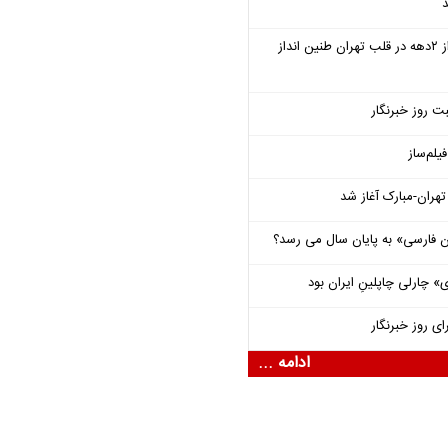
د
سمفونی «خسوف» پس از ۲دهه در قلب تهران طنین انداز
ت روز خبرنگار
یلم‌ساز
هران-مبارک آغاز شد
فارسی» به پایان سال می رسد؟
 چارلی چاپلینِ ایران بود
ای روز خبرنگار
ادامه ...