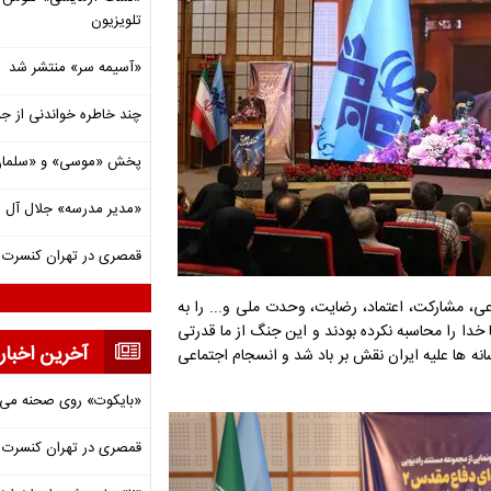
تلویزیون
«آسیمه سر» منتشر شد
چند خاطره خواندنی از ج
پخش «موسی» و «سلمان 
«مدیر مدرسه» جلال آل 
قمصری در تهران کنسرت بر
ی، مشارکت، اعتماد، رضایت، وحدت ملی و... را به
 خدا را محاسبه نکرده بودند و این جنگ از ما قدرتی
آخرین اخبار
ه ها علیه ایران نقش بر باد شد و انسجام اجتماعی
«بایکوت» روی صحنه می‌
قمصری در تهران کنسرت بر