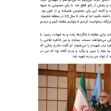
امعلی غلامی روی مین رفت و پایش از زانو قطع شد. با پای مصنوعی به جبهه
و کاسه این پای مصنوعی همیشه پر از خون بود.
تلاش ما این بود وی در خط مقدم نباشد و می‌گفتیم ضرورتی ندارد حضور داشته باشید اما او ماند تا سال 65 در منطقه شلمچه.
گاه درخواست کردیم تا بتوانیم مقابله کنیم و دیدیم
برای مقابله با بالگردها رفت و به شهادت رسید. با
فی می‌خواهند مستند بسازند و من خاطره غلامی را
 پدر شهیدم را می‌شنوم. او گفت مادرم زمانی که
در هنگام عملیات کربلای 5، به پدرم گفت بیا بچه را ببین و برگرد و پدرم گفته بود که من در