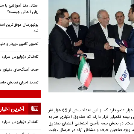
استاد، متد آموزشی یا مد
زبان آلمانی چیست؟
شد
تصویر کامبیز دیرباز و عل
تله‌تئاتر «ژولیوس سزار» 
حذف آهنگ‌های «تیلور س
تمدید اجرای نمایش «اس
آخرین اخبار
کرباسیان با اشاره به اینکه در حال حاضر صندوق اعتباری هنر بیش از 103 هزار عضو دارد که از این تعداد بیش از 65 هزار نفر
ز 48 هزار نفر نیز تحت پوشش بیمه تکمیلی قرار دارند که صندوق اعتباری هنر به
تله‌تئاتر «ژولیوس سزار» 
 است. در بخش بیمه تأمین اجتماعی اعضای صندوق
کمک ویژه دولت معادل ۱۰ درصد از نرخ های 12، 14، 18 درصد ویژه صاحبان حرف و مشاغل آزاد در هرسال ، بابت