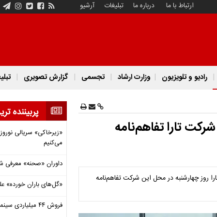
ارتباط با ما
درباره ما
تبلیغات
آرشیو
رادیو و تلویزیون
وزارت ارشاد
تجسمی
گزارش تصویری
تبلی
پربیننده تری
رکت تارا تفاهم‌نامه
«زیرخاکی» سریالی نوروزی 
می‌کنیم
داوران «صحنه» معرفی شدند
ا روز چهارشنبه در محل این شرکت تفاهم‌نامه
«گل‌های باران خورده» عل
فروش ۴۴ میلیاردی سینما در دومین هفته‌ مرداد