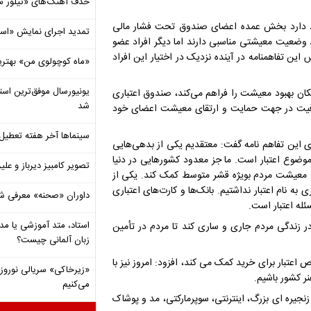
حذف آهنگ‌های «تیلور س
وجود دارد بخش عمده اعضای صندوق تحت فشار مالی
تمدید اجرای نمایش «اس
د وضعیت معیشتی مناسبی دارند اما دیگر افراد عضو
این تفاهمنامه در آینده نزدیک در اختیار این افراد
«ماه کوچولوی من» بهتری
، امکان بهبود معیشت را فراهم می‌کند، صندوق اعتباری
شد
ن ظرفیت در جهت حمایت و ارتقای معیشت اعضای خود
سینماها آخر هفته تعطی
ی این تفاهم نامه گفت: معتقدیم یکی از بدهی‌هایی
ضوع اعتبار است. ما جز معدود کشورهایی در دنیا
تصویر کامبیز دیرباز و عل
ه معیشت مردم بویژه قشر متوسط کمک کند. یکی از
به نام اعتبار نداشتیم. بانک‌ها و کارت‌های اعتباری
داوران «صحنه» معرفی شدند
له اعتبار است.
استاد، متد آموزشی یا مد
 در زندگی مردم جاری و ساری کند تا مردم در تأمین
زبان آلمانی چیست؟
 اعتبار برای خرید کمک می کند، افزود: امروز نیز با
«زیرخاکی» سریالی نوروزی 
ر کشور باشیم.
می‌کنیم
اه شامل فروشگاه های زنجیره ای بزرگ، اینترنتی، سوپرمارکتی، مد و پوشاک