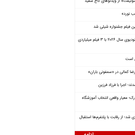
وئیفت» از ویدئوهای کاخ سفید
ب نورد»
ن فیلم جشنواره شیلی شد
یونیورسال موفق‌ترین استودیوی سال ۲۰۲۶ با ۳ فیلم میلیاردی
ل است
یرضا کمالی در «سمفونی باران»
؛ اجرا با فرزاد فرزین
رک؛ معیار واقعی انتخاب آموزشگاه
شد؛ از رقابت با پلتفرم‌ها استقبال
ادامه ...