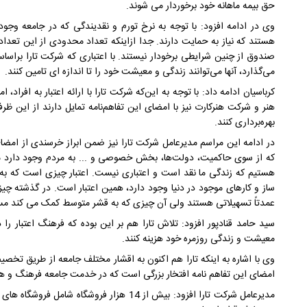
حق بیمه ماهانه خود برخوردار می شوند.
وی در ادامه افزود: با توجه به نرخ تورم و نقدیندگی که در جامعه 
هستند که نیاز به حمایت دارند. جدا ازاینکه تعداد محدودی از این تعدا
صندوق از چنین شرایطی برخودار نیستند. با اعتباری که شرکت تارا براساس 
می‌گذارد، آنها می‌توانند زندگی و معیشت خود را تا اندازه ای تامین کنند.
کرباسیان ادامه داد: با توجه به این‌که شرکت تارا با ارائه اعتبار به افراد
هنر و شرکت هنرکارت نیز با امضای این تفاهم‌نامه تمایل دارند از ای
بهره‌برداری کنند.
در ادامه این مراسم مدیرعامل شرکت تارا نیز ضمن ابراز خرسندی از امضا
که از سوی حاکمیت، دولت‌ها، بخش خصوصی و ... به مردم وجود دارد مو
هستیم که زندگی ما نقد است و اعتباری نیست. اعتبار چیزی است که ب
ساز و کارهای موجود در دنیا وجود دارد، همین اعتبار است. در گذشته چیزی 
عمدتاً تسهیلاتی هستند ولی آن چیزی که به قشر متوسط کمک می کند مسئ
سید حامد قنادپور افزود: تلاش تارا هم بر این بوده که فرهنگ اعتبار را
معیشت و زندگی روزمره خود هزینه کنند.
وی با اشاره به اینکه تارا هم اکنون به اقشار مختلف جامعه از طریق تخصیص
امضای این تفاهم نامه افتخار بزرگی است که در خدمت جامعه فرهنگ و هن
مدیرعامل شرکت تارا افزود: بیش از 14 هزار فروشگ