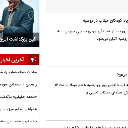
یاد کودکان میناب در روسیه
پهر» به تهیه‌کنندگی مهدی جعفری جوزانی با یاد
ی گزارش عملکرد یکساله موسسه
نشست بررسی قهرمان در سین
روسیه اکران می‌شود.
آخرین اخبار
ساخت دنباله «مایکل» ش
می‌رود
راهیابی ۲ انیمیشن سوره به سی‌امین جشنواره فیلم رود آیلند
مستند «البرز وحشی» ساخته فرشاد افشین‌پور چهارشنبه هفتم مرداد ساعت ۱۶
ش سینمای مستند، تجربی و…
«محمد حقیقی» درگذشت
همراهی اسکورسیزی با پ
جدیدترین فیلم مانی حقی