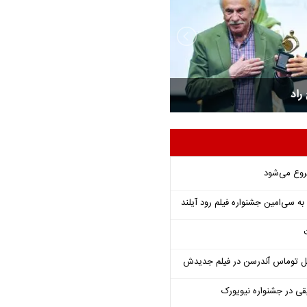
مای ایران
آئین بزرگداشت ایرج راد
روع می‌شود
ل توماس ٱندرسن در فیلم جدیدش
قی در جشنواره نیویورک