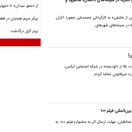
و تجربه در سینماهای دامغان، شاهرود و
از «عمق میدان» تا «چهار
 از عاشقی» به کارگردانی محمدعلی صفورا، اکران
پیکر مریم همتیان در قطع
ه» در سینماهای شهرهای…
پیتر گیل درگذشت
ن!
با لو رفتن یک نسخه با کیفیت بالا از «اودیسه» در شبکه اجتماعی ایکس٬
رت غیرقانونی تماشا کردند.
المللی فیلم ۱۰۰
در پی استقبال و درخواست مخاطبان، مهلت ارسال اثر به جشنواره فیلم ۱۰۰، به