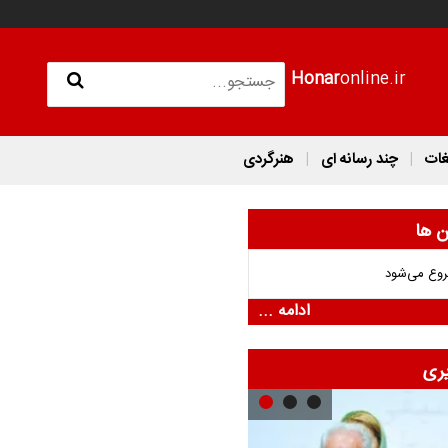
Honar
online.ir
غات
چند رسانه ای
هنرگردی
ن ها
روع می‌شود
ادامه ...
ری