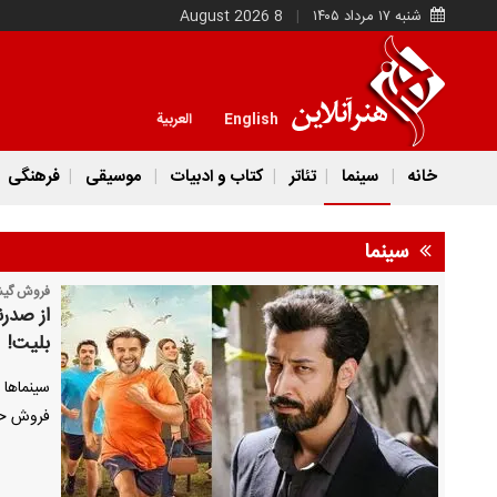
شنبه ۱۷ مرداد ۱۴۰۵
8 August 2026
English
العربية
خانه
سینما
تئاتر
کتاب و ادبیات
موسیقی
فرهنگی
سینما
فروش گیشه
بلیت!
سینماها 
فروش حدود ۴۶ میلیارد تومان