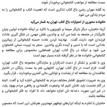
سمت مطالعه از مواهب کتابخوانی برخوردار شوند.
به گفته مهران رجبی باغ کتاب تذکری است که اهمیت کتاب و کتابخوانی را به
مردم یادآور می شود.
خانواده محوری از امتیازات باغ کتاب تهران به شمار می‌آید
آزیتا حاجیان، دیگر بازیگر سینما و تلویزیون با تاکید بر اینکه خانواده اولین بنیان
تاثیرگذار در جامعه به شما می آید و والدین نقش مهمی در شکل گیری عادات
فرزندان خود دارند، گفت: نهادینه کردن عادت حسنه کتابخوانی از زیباترین
عاداتی است که با تدبیر و آینده نگری والدین منجر به تربیت نسلی کتابخوان
می شود و اینکه در باغ کتاب تهران فضاهایی مخصوص برای مطالعه و
کتابخوانی خانواده ها در نظر گرفته شده بسیار مهم است
وی با تقدیر و تشکر از دست اندرکاران و سازندگان مجموعه باغ کتاب تهران،
گفت: لازم است در باغ کتاب تهران، کتابهایی هم به سمت رایگان در اختیار
علاقمندان به مطالعه که از بضاعت و توانایی مالی کمتری برخودارند ، قرار بگیرد.
وی به ضرورت تشویق اقشار مختلف مردم به کتابخوانی اشاره کرد و گفت: البته
در گام نخست باید تلاش کنیم که وضعیت اقتصادی و رفاهی مردم بهبود یابد،
در غیر این صورت دغدغه نان اجازه نخواهد داد تا افراد به فکر کتابخوانی و
مطالعه باشند.
حاجیان با اشاره به اینکه ابزارهاى نوظهور مهمترین هنرشان این است که مضمون