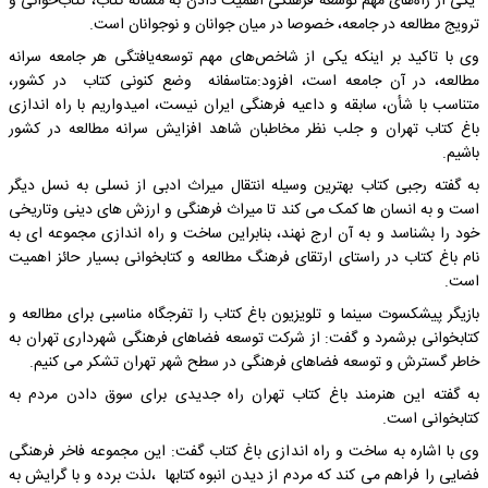
یکی از راه‌های مهم توسعه فرهنگی اهمیت دادن به مساله کتاب، کتاب‌خوانی و
ترویج مطالعه در جامعه، خصوصا در میان جوانان و نوجوانان است.
وی با تاکید بر اینکه یکی از شاخص‌های مهم توسعه‌یافتگی هر جامعه سرانه
مطالعه، در آن جامعه است، افزود:متاسفانه وضع کنونی کتاب در کشور،
متناسب با شأن، سابقه و داعیه فرهنگى ایران نیست، امیدواریم با راه اندازی
باغ کتاب تهران و جلب نظر مخاطبان شاهد افزایش سرانه مطالعه در کشور
باشیم.
به گفته رجبی کتاب بهترین وسیله انتقال میراث ادبی از نسلی به نسل دیگر
است و به انسان ها کمک می کند تا میراث فرهنگی و ارزش های دینی وتاریخی
خود را بشناسد و به آن ارج نهند، بنابراین ساخت و راه اندازی مجموعه ای به
نام باغ کتاب در راستای ارتقای فرهنگ مطالعه و کتابخوانی بسیار حائز اهمیت
است.
بازیگر پیشکسوت سینما و تلویزیون باغ کتاب را تفرجگاه مناسبی برای مطالعه و
کتابخوانی برشمرد و گفت: از شرکت توسعه فضاهای فرهنگی شهرداری تهران به
خاطر گسترش و توسعه فضاهای فرهنگی در سطح شهر تهران تشکر می کنیم.
به گفته این هنرمند باغ کتاب تهران راه جدیدی برای سوق دادن مردم به
کتابخوانی است.
وی با اشاره به ساخت و راه اندازی باغ کتاب گفت: این مجموعه فاخر فرهنگی
فضایی را فراهم می کند که مردم از دیدن انبوه کتابها ،لذت برده و با گرایش به