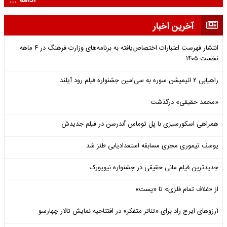
ادامه ...
آخرین اخبار
انتشار فهرست اعتبارات اختصاص‌یافته به برنامه‌های وزارت فرهنگ در ۴ ماهه
نخست ۱۴۰۵
راهیابی ۲ انیمیشن سوره به سی‌امین جشنواره فیلم رود آیلند
«محمد حقیقی» درگذشت
همراهی اسکورسیزی با پل توماس ٱندرسن در فیلم جدیدش
یوسف تیموری مجری مسابقه استعدادیابی طنز شد
جدیدترین فیلم مانی حقیقی در جشنواره نیویورک
از «غلاف تمام فلزی» تا «پست»
آرزوهای ایرج راد برای «تئاتر متفکر» در افتتاحیه نمایش تالار چهارسو