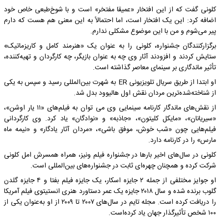
کلونی گفت که‌ از این افتخار «عمیقا مفتخر» است و با شوخ‌طبعی خاص خود
اضافه کرد: این یک افتخار است، اما احتمالاً به این معنی هم هست که دارم
پیر می‌شوم و من با این موضوع مشکلی ندارم.
برگزارکنندگان جشنواره، کلونی را به عنوان یک «هنرمند کامل و کاریزماتیک»
ستایش کردند و افزودند آثار وی چه به عنوان بازیگر، چه کارگردان و تهیه‌کننده،
تأثیر ماندگاری بر سینمای معاصر گذاشته است.
او ابتدا از طریق سریال تلویزیونی ER به شهرت بین‌المللی رسید و سپس به یکی
از شناخته‌شده‌ترین مردان نقش اول هالیوود بدل شد.
از نقش‌های ماندگار کارنامه سینمایی وی می توان به فیلم‌های «۱۱ یار اوشن»،
«سیریانان»، «مایکل کلیتون»، «جاذبه» و «نوادگان» یاد کرد. وی کارگردانی
فیلم‌هایی چون «شب خوش، موفق باشی»، «مردان آثار یادگار» و «نیمه ماه
مارس» را در کارنامه دارد.
کلونی در سال‌های اخیر بارها در جشنواره فیلم ونیز، همراه همسرش امل کلونی
شرکت کرده و همچنان چهره‌ای ثابت در جشنواره‌های بین‌المللی است.
او جوایز مختلفی از جمله ۲ جایزه اسکار، یک جایزه فیلم بفتا و ۴ جایزه گلدن
گلوب برنده شده‌ و سال ۲۰۱۸ جایزه یک عمر دستاورد هنری انستیتوی فیلم آمریکا
را دریافت کرده است. مجله تایم در سال‌های ۲۰۰۷ تا ۲۰۰۹ از او به‌عنوان یکی از
۱۰۰ شخص تأثیرگذار جهان یاد کرده‌است.