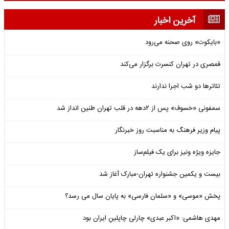
آخرین اخبار
«بایکوت» روی صحنه می‌رود
قمصری در تهران کنسرت برگزار می‌کند
تئاترها دو شب اجرا ندارند
سمفونی «خسوف» پس از ۲دهه در قلب تهران طنین انداز شد
پیام وزیر فرهنگ به مناسبت روز خبرنگار
جایزه ویژه ونیز برای یک فیلم‌ساز
بیست و یکمین جشنواره تهران-مبارک آغاز شد
پخش «موسی» و «سلمان فارسی» به پایان سال می رسد؟
مهدی هاشمی: «اکبر عبدی» چارلی چاپلینِ ایران بود