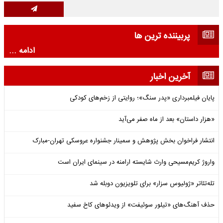
پربیننده ترین ها
ادامه ...
آخرین اخبار
پایان فیلمبرداری «پدر سنگ»؛ روایتی از زخم‌های کودکی
«هزار داستان» بعد از ماه صفر می‌آید
انتشار فراخوان بخش پژوهش و سمینار جشنواره عروسکی تهران-مبارک
واروژ کریم‌مسیحی وارث شایسته ارامنه در سینمای ایران است
تله‌تئاتر «ژولیوس سزار» برای تلویزیون دوبله شد
حذف آهنگ‌های «تیلور سوئیفت» از ویدئوهای کاخ سفید