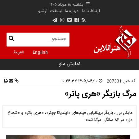
یکشنبه ۱۸ مرداد ۱۴۰۵
ارتباط با ما
درباره ما
تبلیغات
آرشیو
English
العربية
نمایش منو
کد خبر:
207331
۱۴۰۵/۰۴/۱۰ ۱۰:۲۴:۳۷
مرگ بازیگر «هری پاتر»
مایکل برن، بازیگر بریتانیایی فیلم‌های «ایندیانا جونز»، «هری پاتر» و «شجاع
دل» در ۸۲ سالگی درگذشت.