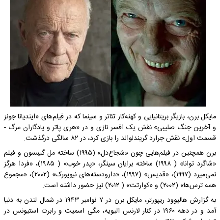
مایکل برن، بازیگر بریتانیایی و کهنه‌کار تئاتر و سینما که در فیلم‌های «ایندیانا جونز
و آخرین جنگ صلیبی» نقش یک افسر نازی و در «هری پاتر و یادگاران مرگ -
قسمت اول» نقش جرارد گریندلوالد را بازی کرد، در ۸۲ سالگی درگذشت.
برن همچنین در فیلم‌هایی چون «شجاع‌دل» (۱۹۹۵) ساخته مل گیبسون و فیلم
«شاگرد توانا» ( ۱۹۹۸) ساخته برایان سینگر، «پدر خوب» ( ۱۹۸۵)، «فردا هرگز
نمی‌میرد (۱۹۹۷)، «قدیس» (۱۹۹۷)، «دارودسته‌های نیویورک» (۲۰۰۲)، «مجموع
همه ترس‌ها» (۲۰۰۲) و «کوارتت» ( ۲۰۱۲) نیز حضور داشته است.
به گزارش هالیوود ریپورتر، مایکل برن در ۷ نوامبر ۱۹۴۳ در شمال لندن به دنیا
آمد و در دهه ۱۹۶۰ در کنار لارنس الیویه، مگی اسمیت و رابرت استیونس در