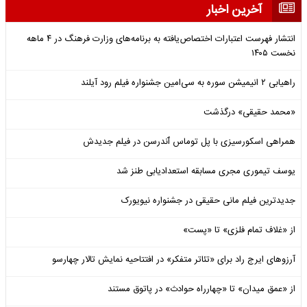
آخرین اخبار
انتشار فهرست اعتبارات اختصاص‌یافته به برنامه‌های وزارت فرهنگ در ۴ ماهه
نخست ۱۴۰۵
راهیابی ۲ انیمیشن سوره به سی‌امین جشنواره فیلم رود آیلند
«محمد حقیقی» درگذشت
همراهی اسکورسیزی با پل توماس ٱندرسن در فیلم جدیدش
یوسف تیموری مجری مسابقه استعدادیابی طنز شد
جدیدترین فیلم مانی حقیقی در جشنواره نیویورک
از «غلاف تمام فلزی» تا «پست»
آرزوهای ایرج راد برای «تئاتر متفکر» در افتتاحیه نمایش تالار چهارسو
از «عمق میدان» تا «چهارراه حوادث» در پاتوق مستند