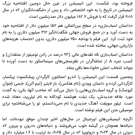
فروخته بود، شکست. این انیمیشن در عین حال دومین افتتاحیه بزرگ
انیمیشن در تاریخ را به خود اختصاص داد و پس از «شگفت‌انگیزان ۲» در سال
۲۰۱۸ قرار گرفت که با فروش ۱۸۲.۷ میلیون دلار صدرنشین است.
«داستان اسباب‌بازی» در سطح بین‌المللی هم ۱۵۲ میلیون دلار از افتتاحیه خود
به دست آورد و در جمع فروش جهانی شگفت‌انگیز ۳۱۲ میلیون دلاری را به نام
خود ثبت کرد. این فیلم با بودجه ۲۵۰ میلیون دلاری، بدون احتساب هزینه‌های
بازاریابی جهانی، ساخته شده است.
«داستان اسباب‌بازی ۵» نقدهای عالی (۹۴ درصد در راتن تومیتوز از منتقدان) و
کسب نمره A از تماشاگران در نظرسنجی‌های سینمااسکور به دست آورده تا
بتواند انتخاب اصلی خانواده‌ها باقی بماند.
پنجمین قسمت این انیمیشن را اندرو استانتون کارگردان پیشکسوت پیکسار،
کارگردانی کرده و داستان وودی (تام هنکس)، باز لایتیر (تیم آلن)، جسی (جوآن
کیوسک) و گروه اسباب‌بازی‌هایی را دنبال می‌کند که صاحب آنها، بانی، به گجت
مورد علاقه جدیدش، یک تبلت هوشمند کودکانه به نام لیلی‌پد، معتاد ‌شده
است. تیلور سویفت آهنگ جدیدی با نام «می‌دانستم، تو را می‌شناختم» برای
موسیقی متن این فیلم نوشته است.
اگرچه انیمیشن‌های اورجینال در سال‌های اخیر چندان موفق نبوده‌اند، اما
دنباله‌ها همچنان در گیشه خوب می‌فروشند و دنباله‌های «درون و بیرون ۲»
دیزنی در سال ۲۰۲۴ و «زوتوپیا ۲» در سال ۲۰۲۵، به ترتیب با ۱.۶ میلیارد دلار و