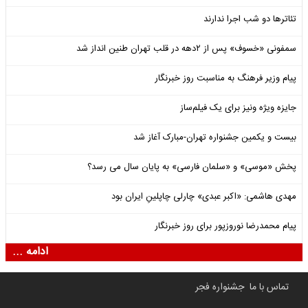
تئاترها دو شب اجرا ندارند
سمفونی «خسوف» پس از ۲دهه در قلب تهران طنین انداز شد
پیام وزیر فرهنگ به مناسبت روز خبرنگار
جایزه ویژه ونیز برای یک فیلم‌ساز
بیست و یکمین جشنواره تهران-مبارک آغاز شد
پخش «موسی» و «سلمان فارسی» به پایان سال می رسد؟
مهدی هاشمی: «اکبر عبدی» چارلی چاپلینِ ایران بود
پیام محمدرضا نوروزپور برای روز خبرنگار
ادامه ...
تماس با ما
جشنواره فجر