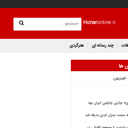
Honar
online.ir
غات
چند رسانه ای
هنرگردی
ن ها
 تلویزیون
 چارلی چاپلینِ ایران بود
 به سمت منزل ابدی بدرقه شد
‌نورد با مسعود اطیابی در