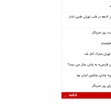
د
سمفونی «خسوف» پس از ۲دهه در قلب تهران طنین انداز
ت روز خبرنگار
یلم‌ساز
هران-مبارک آغاز شد
فارسی» به پایان سال می رسد؟
 چارلی چاپلینِ ایران بود
ای روز خبرنگار
ادامه ...