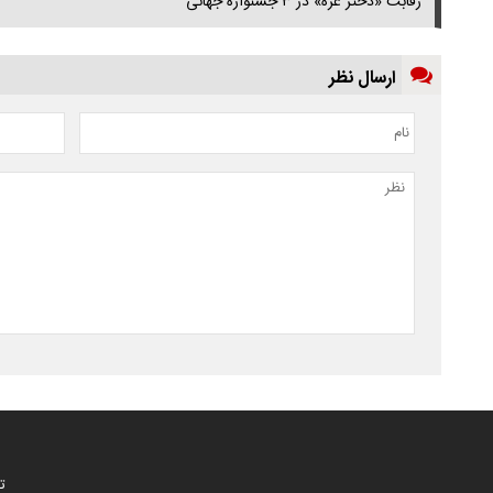
رقابت «دختر غزه» در ۳ جشنواره جهانی
ارسال نظر
ت