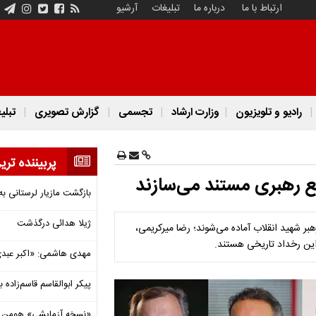
ارتباط با ما
درباره ما
تبلیغات
آرشیو
رادیو و تلویزیون
وزارت ارشاد
تجسمی
گزارش تصویری
تبلی
پربیننده تری
یع رهبری مستند می‌سازند
بازگشت مازیار لرستانی به
ژیلا هدائی درگذشت
 شهید انقلاب آماده می‌شوند؛ رضا میرکریمی،
ین رخداد تاریخی هستند.
مهدی هاشمی: «اکبر عبدی»
پیکر ابوالقاسم قاسم‌زاده
«نسخه آزمایشی» هومن برق