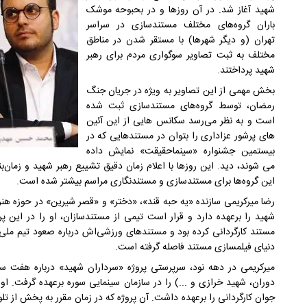
شهید آغاز شد. در آن روزها و در بحبوحه موشک
باران گروه‌های مختلف مستندسازی در سراسر
تهران (و دیگر شهرها) با مستقر شدن در مناطق
مختلف به ثبت تصاویر سوگواری مردم برای رهبر
شهید پرداختند.
بخش مهمی از این تصاویر به ویژه در جریان جنگ
رمضان، توسط گروه‌های مستندسازی ثبت شده
است و به نظر می‌رسد سکانس هایی از این آئین
های پرشور عزاداری را بتوان در مستندهایی که در
بیستمین جشنواره «سینماحقیقت» نمایش داده
می شوند، دید. این روزها با اعلام زمان دقیق تشییع رهبر شهید و زمان‌ب
این گروه‌ها برای مستندسازی و مستندنگاری مراسم بیشتر شده است.
رضا میرکریمی سازنده «یه حبه قند»، «دختر» و «قصر شیرین» در حوزه هنر
شهید را برعهده دارد و قرار است تیمی از مستندسازان، او را در این پر
مستند کارگردانی کرده بود و مستندهای ورزشی‌اش درباره صعود تیم ملی 
دنیای فیلمسازی مستند فاصله گرفته است.
میرکریمی در دهه نود، سرپرستی پروژه «سرداران شهید» درباره هفت 
دوران، شهید خرازی و ...) را در سازمان سینمایی سوره برعهده گرفت. او م
جوان کارگردانی را برعهده داشت. آن پروژه که در زمان مقرر به پخش از تل