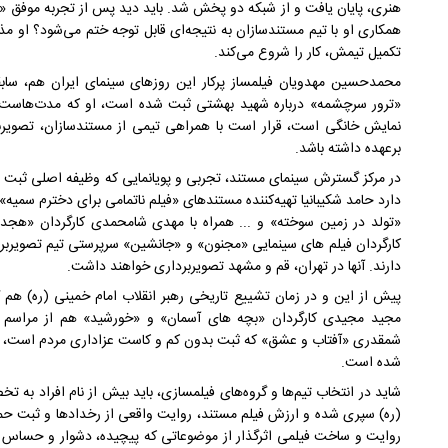
هنری، پایان یافت و از شبکه دو پخش شد. باید دید پس از تجربه موفق «ی
همکاری او با تیم مستندسازان به نتیجه‌ای قابل توجه ختم می‌شود؟ او مذا
تکمیل تیمش، کار را شروع می‌کند.
محمدحسین مهدویان فیلمساز پرکار این روزهای سینمای ایران هم، ساب
«ترور سرچشمه» درباره شهید بهشتی ثبت شده است، او که مدت‌هاست پای
نمایش خانگی است، قرار است با همراهی تیمی از مستندسازان، تصویرب
برعهده داشته باشد.
در مرکز گسترش سینمای مستند، تجربی و پویانمایی که وظیفه اصلی ثبت ر
دارد حامد شکیبانیا تهیه‌کننده مستندهای «فیلم ناتمامی برای دخترم سم
«تولد در زمین سوخته» و ... همراه با مهدی شامحمدی کارگردان «هجده 
کارگردان فیلم های سینمایی «مجنون» و «جانشین» سرپرستی تیم تصویربرد
دارند. آنها در تهران، قم و مشهد تصویربرداری خواهند داشت.
پیش از این و در زمان تشییع تاریخی رهبر انقلاب امام خمینی (ره) هم
مجید مجیدی کارگردان «بچه های آسمان» و «خورشید» هم از مراسم تص
شمقدری «آفتاب و عشق» که ثبت بدون کم و کاست عزاداری مردم است، بیش 
شده است.
شاید در انتخاب تیم‌ها و گروه‌های فیلمسازی، باید بیش از نام افراد به ت
(ره) سپری شده و ارزش فیلم مستند، روایت واقعی از رخدادها و ثبت ح
روایت و ساخت فیلمی اثرگذار از موضوعاتی که پیچیده، دشوار و حساس 