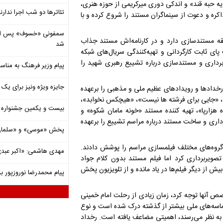
ه حبه قند» و اندکی دوری میرکریمی از حوزه هنری،
تئاترها دو شب اجرا ندارن
کره و دعوت از سینماگران مستند را شروع کرده و با
قه مستندسازی دارد و در کارنامه‌اش مستند جذاب
شد
 ثابت کارگردانی و تهیه‌کنندگی سریال‌های شبکه
رداری و مستندسازی درباره تشییع رهبری شهید را
پیام وزیر فرهنگ به مناسب
جایزه ویژه ونیز برای یک ف
خدادها و رویدادهای عظیم ملی و مذهبی را برعهده
یه»، «جایی برای فرشته ها نیست»، «هیچکس نخوابد»،
بیست و یکمین جشنواره ت
هزارپا»، تهیه کننده مستند «خونه مامان شکوه» و
اری و ساخت مستند درباره مراسم تشییع را برعهده
پخش «موسی» و «سلمان 
 گروه‌های مختلف فیلمسازی مراسم را پوشش دادند.
مهدی هاشمی: «اکبر عبدی»
ویربرداری کرد اما فیلم مستند بدون کلام جواد
از دیگر فیلم‌ها در یاد مانده و از تلویزیون پخش
پیام محمدرضا نوروزپور بر
خصص آنها توجه کرد، زمان زیادی از رحلت امام خمینی
ماسه‌های ملی بیشتر از گذشته درک شده است و نوع
به نظر می‌رسند، اهمیتی مضاعف یافته است. رخداد