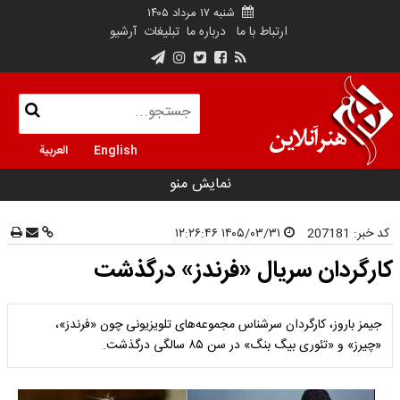
شنبه ۱۷ مرداد ۱۴۰۵
ارتباط با ما
درباره ما
تبلیغات
آرشیو
English
العربية
نمایش منو
کد خبر:
207181
۱۴۰۵/۰۳/۳۱ ۱۲:۲۶:۴۶
کارگردان سریال «فرندز» درگذشت
جیمز باروز، کارگردان سرشناس مجموعه‌های تلویزیونی چون «فرندز»،
«چیرز» و «تئوری بیگ بنگ» در سن ۸۵ سالگی درگذشت.