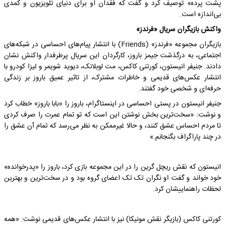
پشت پرده» توصیف کرد و گفت که فقدان او برای دنیای تلویزیون و کمدی
بی‌اندازه است.
واکنش بازیگران سریال «فرندز»
بازیگران مجموعه «فرندز» (Friends) با انتشار پیام‌های احساسی در شبکه‌های
اجتماعی، به درگذشت جیمز باروز، کارگردان این سریال پرطرفدار واکنش نشان
دادند. جنیفر انیستون، کورتنی کاکس، مت لوبلانک، دیوید شویمر و لیزا کودرو با
انتشار عکس‌های قدیمی و خاطرات مشترک، از تاثیر عمیق باروز بر زندگی
حرفه‌ای و شخصی خود گفتند.
جنیفر انیستون در پستی احساسی در اینستاگرام، باروز را «بابا باروز» خطاب کرد
و نوشت: «سخت‌ترین بخش نوشتن این است که تو تمام عمرت را صرف کردی
تا مردم احساس عشق کنند، و حالا غیرممکن به نظر می‌رسد که تمام آن عشق را
در چند پاراگراف بگنجانم.»
انیستون که نقش ریچل گرین را در این مجموعه بازی کرد، باروز را «پدرخوانده»
خود خواند و گفت او نگران تک تک اعضای گروه بود و در سخت‌ترین و بهترین
لحظات راهنماییشان کرد.
کورتنی کاکس (بازیگر نقش مونیکا) نیز با انتشار عکس‌های قدیمی نوشت: «همه