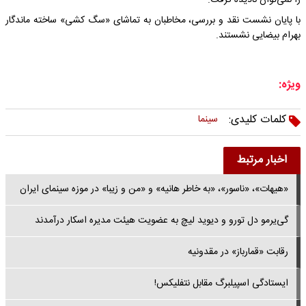
را نمی‌توان نادیده گرفت.
با پایان نشست نقد و بررسی، مخاطبان به تماشای «سگ کشی» ساخته ماندگار
بهرام بیضایی نشستند.
ویژه:
کلمات کلیدی:
سینما
اخبار مرتبط
«هیهات»، «ناسور»، «به خاطر هانیه» و «من و زیبا» در موزه سینمای ایران
گی‌یرمو دل تورو و دیوید لیچ به عضویت هیئت مدیره اسکار درآمدند
رقابت «قمارباز» در مقدونیه
ایستادگی اسپیلبرگ مقابل نتفلیکس!