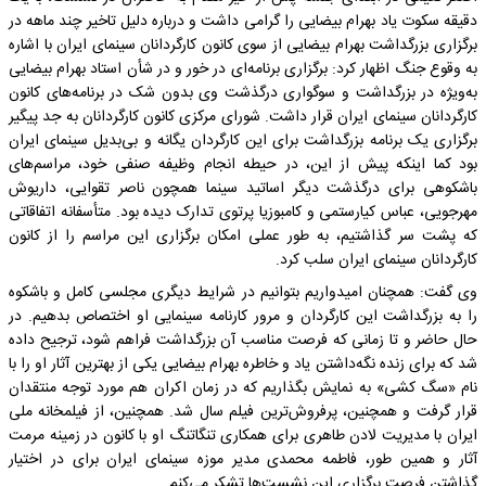
دقیقه سکوت یاد بهرام بیضایی را گرامی داشت و درباره دلیل تاخیر چند ماهه در
برگزاری بزرگداشت بهرام بیضایی از سوی کانون کارگردانان سینمای ایران با اشاره
به وقوع جنگ اظهار کرد: برگزاری برنامه‌ای در خور و در شأن استاد بهرام بیضایی
به‌ویژه در بزرگداشت و سوگواری درگذشت وی بدون شک در برنامه‌های کانون
کارگردانان سینمای ایران قرار داشت. شورای مرکزی کانون کارگردانان به جد پیگیر
برگزاری یک برنامه بزرگداشت برای این کارگردان یگانه و بی‌بدیل سینمای ایران
بود کما اینکه پیش از این، در حیطه انجام وظیفه صنفی خود، مراسم‌های
باشکوهی برای درگذشت دیگر اساتید سینما همچون ناصر تقوایی، داریوش
مهرجویی، عباس کیارستمی و کامبوزیا پرتوی تدارک دیده بود. متأسفانه اتفاقاتی
که پشت سر گذاشتیم، به طور عملی امکان برگزاری این مراسم را از کانون
کارگردانان سینمای ایران سلب کرد.
وی گفت: همچنان امیدواریم بتوانیم در شرایط دیگری مجلسی کامل و باشکوه
را به بزرگداشت این کارگردان و مرور کارنامه سینمایی او اختصاص بدهیم. در
حال حاضر و تا زمانی که فرصت مناسب آن بزرگداشت فراهم شود، ترجیح داده
شد که برای زنده نگه‌داشتن یاد و خاطره بهرام بیضایی یکی از بهترین آثار او را با
نام «سگ کشی» به نمایش بگذاریم که در زمان اکران هم مورد توجه منتقدان
قرار گرفت و همچنین، پرفروش‌ترین فیلم سال شد. همچنین، از فیلمخانه ملی
ایران با مدیریت لادن طاهری برای همکاری تنگاتنگ او با کانون در زمینه مرمت
آثار و همین طور، فاطمه محمدی مدیر موزه سینمای ایران برای در اختیار
گذاشتن فرصت برگزاری این نشست‌ها تشکر می‌کنم.