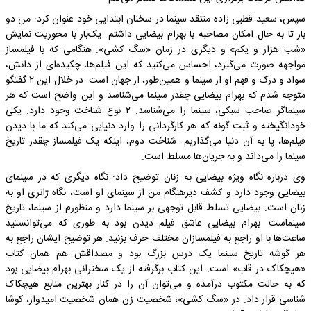
سپس، سعید قطبی زاده منتقد سینما در سخنان ابتدایی خود عنوان کرد: من دو
بار تا به حال امکان مصاحبه با بهرام بیضایی داشتم. یک‌بار با محوریت نمایش
«شب هزار و یکم» و دیگری در زمان «سگ کشی». هنگامی که با فیلمساز
مواجهه صورت می‌گیرد، احساس می‌کنید که این فیلم‌ها، چکیده‌ای از دانش،
سواد و درک و فهم او از سینما و همین‌طور، از جهان است. در خلال این ۲ گفتگو
متوجه شدم که بهرام بیضایی چقدر سینما می‌شناسد و این واضح است که هر
سینماگر صاحب سبکی، سینما را می‌شناسد. ۲ نوع شناخت وجود دارد. یکی
خودانگیخته و ثبت گونه که هر کارگردانی را وارد دنیایی می‌کند که ما با دیدن
فیلم‌ها، پا به آن دنیا می‌گذاریم. شناخت دوم، اینکه یک فیلمساز چقدر تاریخ
سینما را می‌داند و به جریان‌ها مسلط است.
وی درباره نگاه ویژه بیضایی به زنان توضیح داد: نگاه دیگری که در سینمای
بیضایی وجود دارد و کشف دیرهنگام من از سینمای او است، نگاه ژانری او به
زنان است. بیضایی تسلط قابل توجهی بر سینما دارد و منظورم از سینما، تاریخ
سینماست. بهرام بیضایی عاشق فیلم دیدن بود به طوری که می‌توانستید
ساعت‌ها با او راجع به فیلمسازان مختلف حرف بزنید. هر توضیح ایشان راجع به
هر گوشه تاریخ سینما یک درس بزرگ بود و مصداقش هم همان کتاب
«هیچکاک در قاب» است. این کتاب برگرفته از یک سخنرانی بهرام بیضایی بود
که به حالت مکتوب درآمده و می‌توان آن را در کنار بهترین منابع هیچکاک
شناسی قرار داد. در «سگ کشی»، شخصیت زن همان شخصیت امیدوار، کوشا