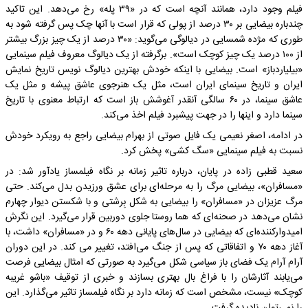
فیلم وجود دارد، همانند آنچه است که در «۳۹ پله» رخ می‌دهد. این تاکید
چندباره بیضایی بر ۳۰ درصد از پولی که قرار است با آنها چک پس گرفته شود به
طوری که مژده شمسایی در دیالوگی می‌گوید: «۳۰ درصد از یک چیز بزرگ بیشتر
از ۱۰۰ درصد یک چیز کوچک است». برگرفته از یک دیالوگ معروف فیلم سینمایی
«بیلیاردباز» است. بیضایی با اینکه خودش بهترین دیالوگ نویس تاریخ نمایش
ایران و تاریخ سینمای ایران است، مثل یک هنرجوی عاشق پیشه و مثل یک
عاشق سینما، در ۶۰ سالگی آنقدر آغوشش باز است که ارتباط معنوی با تاریخ
سینما دارد و اینها را در جهت پیشبرد فیلم اخذ می‌کند.
در ادامه، اصغر نعیمی یک فایل صوتی از بهرام بیضایی راجع به رویکرد خودش
نسبت به فیلم سینمایی «سگ کشی» پخش کرد.
سعید قطبی زاده در پایان، درباره تاثیر زمانه بر نگاه فیلمساز یادآور شد: در
«مسافران»، بیضایی مرگ را به مرحله‌ای برای عشق ورزیدن بدل می‌کند. حتی
مرگ عزیزان در «مسافران» را بیضایی به شکل بِرشتی و با شکستن دیوار چهارم
نشان می‌دهد در صحنه‌ای که هما روستا جلوی دوربین قرار می‌گیرد. این نگرش
امیدوارکننده‌ای که بیضایی در سال‌های پایانی دهه ۶۰ و در «مسافران» داشت، با
آغاز دهه ۷۰ و اتفاقاتی که پس از جنگ می‌افتد، تغییر می کند. در این دوران
آرام آرام یک فضای باز سیاسی شکل می‌گیرد به صورتی که امثال بیضایی فرصت
می‌یابند آثارشان را با فراغ بال بهتری بسازند و خبری از توقیف «باشو غریبه
کوچک» نیست، مشخص است که زمانه دارد بر نگاه فیلمساز تاثیر می‌گذارد. این