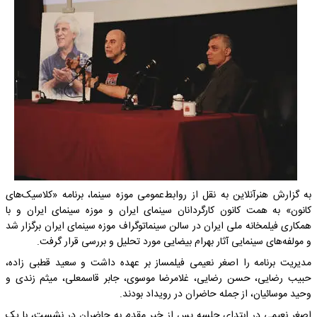
به گزارش هنرآنلاین به نقل از روابط‌عمومی موزه سینما، برنامه «کلاسیک‌های
کانون» به همت کانون کارگردانان سینمای ایران و موزه سینمای ایران و با
همکاری فیلمخانه ملی ایران در سالن سینماتوگراف موزه سینمای ایران برگزار شد
و مولفه‌های سینمایی آثار بهرام بیضایی مورد تحلیل و بررسی قرار گرفت.
مدیریت برنامه را اصغر نعیمی فیلمساز بر عهده داشت و سعید قطبی زاده،
حبیب رضایی، حسن رضایی، غلامرضا موسوی، جابر قاسمعلی، میثم زندی و
وحید موسائیان، از جمله حاضران در رویداد بودند.
اصغر نعیمی در ابتدای جلسه پس از خیر مقدم به حاضران در نشست، با یک