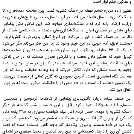
و غمگین فیلم نوآر است.
قطبی زاده درباره خشم نهفته در «سگ کشی» گفت: بین ساخت «مسافران» تا
«سگ کشی» ۱۰ سال فاصله می‌افتد. در آن ۱۰ سال، بیضایی طرح‌های زیادی به
وزارت ارشاد ارائه کرد که با سنگ‌اندازی مواجه شد. این تلاش مکرر بیضایی
برای ماندن در سینمای ایران، با سنگ‌اندازی‌های متعدد باعث خشمی شد که از
نظر من در «سگ کشی» فوران می‌کند. جز گلرخ کمالی و پدرش با نقش‌آفرینی
جمشید لایق، آدم خوبی در این فیلم وجود ندارد. من فکر می‌کنم مگر می‌شود
در یک اثر ۱۴۳ دقیقه‌ای، ناگهان این میزان خشم به مجموعه‌ای از شخصیت‌ها
تبدیل شود که همگی دلال صفت و با نگرشی ضدزن هستند که در حال تلاش
برای به اثبات رساندن این قدرت مردانه هستند. یک زن در میان مردان با همه
وجود به علت عشقی که دارد، تلاش می‌کند تا پله پله به حقیقت برسد که این
هم یک نگاه اساطیری است. آخرین تصویری که گلرخ کمالی از حقیقت می‌بیند،
یک تصویر دهشتناک است و مواجه شدن او با حقیقت، شوکی است که در پایان
اتفاق می‌افتد.
این منتقد سینما درباره تأثیرپذیری بیضایی از شاهنامه فردوسی و همچنین،
سینمای آلفرد هیچکاک عنوان کرد: قبل از این جلسه و شب گذشته بار دیگر
«سگ کشی» را دیدم، حس کردم آغاز فیلم شباهت بسیاری به «۳۹ پله» دارد
که یکی از بهترین آثار انگلیسی‌زبان هیچکاک به شمار می‌رود. آنجا هم یک زن و
یک مرد در خانه هستند و بیرون یک نفر کنار باجه تلفن ایستاده است که قصد
کشتن آن زن را دارند. کشمکشی که بین رضا کیانیان و مجید مظفری در ابتدای