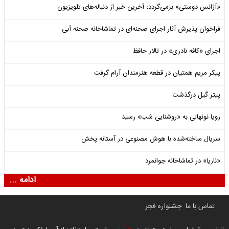
«آژانس دوستی» برمی‌گردد؛ آخرین خبر از دنباله‌های تلویزیون
فراخوان پذیرش آثار اجرای صحنه‌ای در تماشاخانه صحنه آبی
اجرای «کافه نادری» در تالار حافظ
پیکر مریم همتیان در قطعه هنرمندان آرام گرفت
پیتر گیل درگذشت
رویا نونهالی به «روشنایی شب» رسید
سریال ساخته‌شده با هوش مصنوعی در آستانه پخش
«ناریا» در تماشاخانه جوانمرد
ادامه ...
تماس با ما
جشنواره فجر