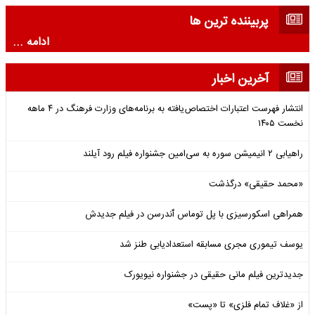
پربیننده ترین ها
ادامه ...
آخرین اخبار
انتشار فهرست اعتبارات اختصاص‌یافته به برنامه‌های وزارت فرهنگ در ۴ ماهه
نخست ۱۴۰۵
راهیابی ۲ انیمیشن سوره به سی‌امین جشنواره فیلم رود آیلند
«محمد حقیقی» درگذشت
همراهی اسکورسیزی با پل توماس ٱندرسن در فیلم جدیدش
یوسف تیموری مجری مسابقه استعدادیابی طنز شد
جدیدترین فیلم مانی حقیقی در جشنواره نیویورک
از «غلاف تمام فلزی» تا «پست»