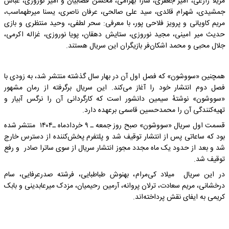
مریلا زارعی، امیر جعفری، سارا بهرامی، محسن قصابیان و امیر نوروزی، عباس
جمشیدی، شهرام قائدی، سید علی صالحی، عرفان ناصری، یسنا میرطهماسب،
مریم کاویانی و پرویز فلاحی پور، با معرفی: سحر لطفی، وحید منتظری و بازی
حدیث میر امینی، مجید نوروزی، ستایش دهقان، پویا نوروزی، غزاله اکرمی،
جلال محبی و محمد اشکان‌فر بازیگران این سریال هستند.
همچنین «سووشون» که فصل اول آن در بهار سال گذشته منتشر شد، به زودی با
فصل دوم انتشار خود را آغاز می‌کند. این سریال برگرفته از رمان مشهور
«سووشون» نوشتهٔ سیمین دانشور است که کارگردانی آن را نرگس آبیار و
تهیه‌کنندگی آن را محمدحسین قاسمی برعهده دارد.
قسمت اول سریال «سووشون» صبح روز جمعه ـ ۹ خردادماه ـ۱۴۰۴ منتشر شده
بود که ساعاتی پس از انتشار توقیف شد و پلتفرم پخش‌کننده از دسترس خارج
شد و بعد از حدود یک ماه مجدد مجوز انتشار سریال از سوی ساترا صادر و رفع
توقیف شد.
در این سریال میلاد کی‌مرام، بهنوش طباطبایی، فرشته صدرعرفایی، سام
درخشانی، مریم سعادت، ترلان پروانه، آرمین رحیمیان، مزدک میرعابدینی و بابک
کریمی به ایفای نقش پرداخته‌اند.