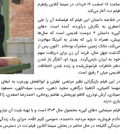
ساعت ۱۸ امشب ۱۹ خرداد، در سینما آنلاین پلتفرم
فیلم ‌نت آغاز می‌کند.
در خلاصه داستان این فیلم که فیلمنامه آن را علی
اصغری به نگارش درآورده، آمده است: «های
کپی» داستان ۲ دوست قدیمی است که سال‌ها
پیش، همراه با زنی که بعدتر به آمریکا مهاجرت
می‌کند، مالک زمینی مشترک بوده‌اند. اکنون پس از
گذشت چهل سال، فرزند آن زن برای دریافت سهم
خود به ایران بازمی‌گردد. ورود او، آغازگر باز شدن
دفتر خاطرات فراموش‌شده و زنده شدن اختلافات
قدیمی میان ۲ رفیق است.
در این فیلم بازیگرانی نظیر مرتضی عقیلی و ابوالفضل پورعرب به ایفای
مهسا کامیابی، آناهیتا درگاهی، مجید ذهبی، حبیب سیف‌اللهی، مسعود
صیادی، آرش نوذری، کاظم نوربخش، هاشم روحانی، احمدرضا اسعدی، ژاکلین
بازی دارند.
فیلم سینمایی «های کپی» محصول سال ۱۴۰۳ است و با تهیه بلیت آن نیازی به خرید اشتراک نیست.
«زندگی گالیله» در حال حاضر در بخش سینما آنلاین فیلم نت در دسترس م