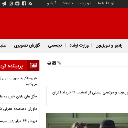
ارتباط با ما
درباره ما
تبلیغات
آرشیو
رادیو و تلویزیون
وزارت ارشاد
تجسمی
گزارش تصویری
تبلی
پربیننده تری
«زیرخاکی» سریالی نوروزی 
می‌کنیم
فیلم سینمایی «های کپی» به کارگردانی علی‌اکبر ثقفی با بازی ابوالفضل پورعرب و مرتضی عقیلی از امشب ۱۹ خرداد اکران
«گل‌های باران خورده» عل
داوران «صحنه» معرفی شدند
فروش ۴۴ میلیاردی سینما در دومین هفته‌ مرداد