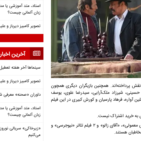
استاد، متد آموزشی یا مد
زبان آلمانی چیست؟
تصویر کامبیز دیرباز و عل
آخرین اخبار
سینماها آخر هفته تعطی
تصویر کامبیز دیرباز و عل
 نقش پرداخته‌اند. همچنین بازیگران دیگری همچون
 حسینی، شیرزاد ملک‌آرایی، سیدرضا علوی، یوسف
داوران «صحنه» معرفی شدند
 آواره، فرهاد پارسیان و کورش کبیری در این فیلم
استاد، متد آموزشی یا مد
زبان آلمانی چیست؟
«آدم فروش»، «بچه مردم»، «احمد»، «موسی کلیم الله»، «برای یک زندگی معمولی»، «آقای زالو» و ۲ فیلم تئاتر «نیوجرسی» و
«زیرخاکی» سریالی نوروزی 
خاطبان هستند.
می‌کنیم