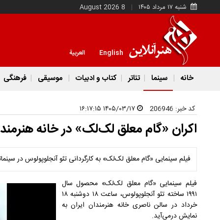
شنبه ۱۷ مرداد ۱۴۰۵
8 August 2026
English
العربية
خانه
سینما
تئاتر
کتاب و ادبیات
موسیقی
فرهنگی
کد خبر:
206946
۱۴۰۵/۰۳/۱۷ ۱۶:۱۷:۱۵
اکران «گام معلق لک‌لک» در خانه هنرمند
فیلم سینمایی «گام معلق لک‌لک» به کارگردانی تئو آنجلوپولوس در سینما
فیلم سینمایی «گام معلق لک‌لک» محصول سال
۱۹۹۱ ساخته تئو آنجلوپولوس، ساعت ۱۸ دوشنبه ۱۸
خرداد در سالن ناصری خانه هنرمندان ایران به
نمایش درمی‌آید.