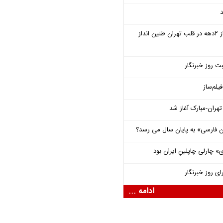
د
سمفونی «خسوف» پس از ۲دهه در قلب تهران طنین انداز
ت روز خبرنگار
یلم‌ساز
هران-مبارک آغاز شد
فارسی» به پایان سال می رسد؟
 چارلی چاپلینِ ایران بود
ای روز خبرنگار
ادامه ...