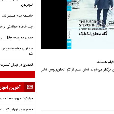
تلویزیون
«آسیمه سر» منتشر شد
چند خاطره خواندنی از ج
«مدیر مدرسه» جلال آل 
شد
 فیلم هستند.
قمصری در تهران کنسرت بر
خانه هنرمندان ایران برگزار می‌شود، شش فیلم‌ از تئو آنجلوپولوس شاعر
آخرین اخبار
«بایکوت» روی صحنه می‌
قمصری در تهران کنسرت بر