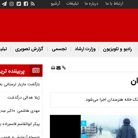
ارتباط با ما
درباره ما
تبلیغات
آرشیو
رادیو و تلویزیون
وزارت ارشاد
تجسمی
گزارش تصویری
تبلی
پربیننده تری
ان
بازگشت مازیار لرستانی به
ژیلا هدائی درگذشت
تک خانه هنرمندان اجرا می‌شود.
مهدی هاشمی: «اکبر عبدی»
پیکر ابوالقاسم قاسم‌زاده
«نسخه آزمایشی» هومن برق