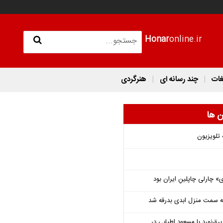
Honar
online.ir
غات
چند رسانه ای
هنرگردی
ن ها
 تلویزیون
 چارلی چاپلینِ ایران بود
 به سمت منزل ابدی بدرقه شد
‌نورد با مسعود اطیابی در