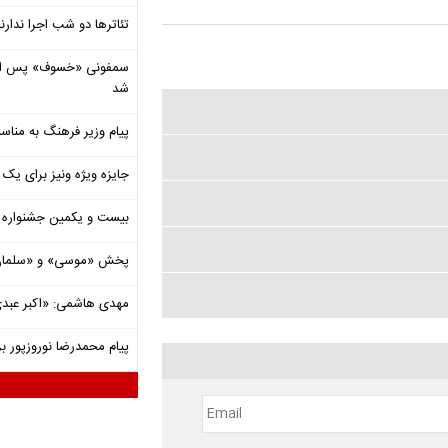
تئاترها دو شب اجرا ندارن
شد
پیام وزیر فرهنگ به مناسب
جایزه ویژه ونیز برای یک ف
بیست و یکمین جشنواره ت
پخش «موسی» و «سلمان 
مهدی هاشمی: «اکبر عبدی»
پیام محمدرضا نوروزپور بر